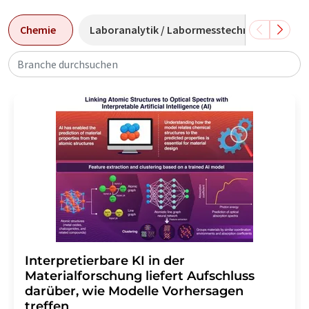
Chemie
Laboranalytik / Labormesstechnik
Lab
Branche durchsuchen
Interpretierbare KI in der
Materialforschung liefert Aufschluss
darüber, wie Modelle Vorhersagen
treffen