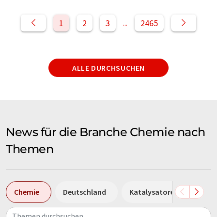
1
2
3
2465
...
ALLE DURCHSUCHEN
News für die Branche Chemie nach
Themen
Chemie
Deutschland
Katalysatoren
Batt
Themen durchsuchen