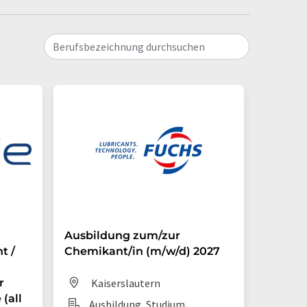
Berufsbezeichnung durchsuchen
Ausbildung zum/zur
Auszub
t /
Chemikant/in (m/w/d) 2027
Chemik
r
Kaiserslautern
Dit
(all
Ausbildung, Studium
Aus