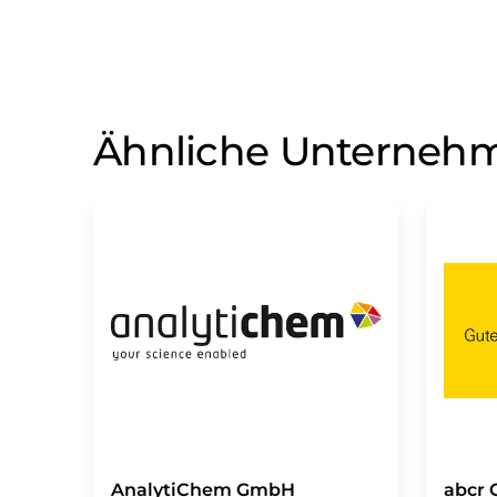
Ähnliche Unterneh
AnalytiChem GmbH
abcr