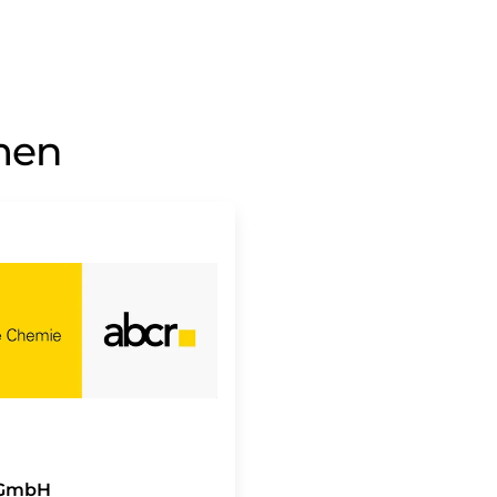
men
 GmbH