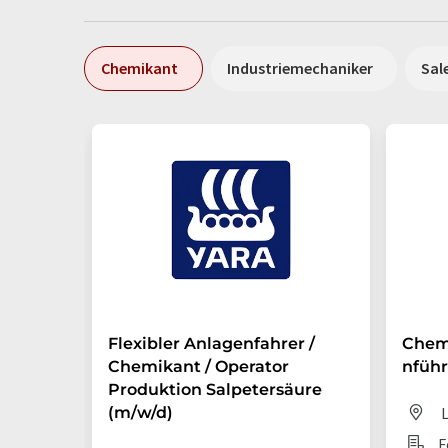
Chemikant
Industriemechaniker
Sal
Flexibler Anlagenfahrer /
Chem
Chemikant / Operator
nführ
Produktion Salpetersäure
(m/w/d)
L
F