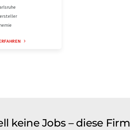
arlsruhe
ersteller
hemie
ERFAHREN
ll keine Jobs – diese Fi