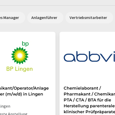
es Manager
Anlagenführer
Vertriebsmitarbeiter
ikant/Operator/Anlage
Chemielaborant /
er (m/w/d) in Lingen
Pharmakant / Chemikan
PTA / CTA / BTA für die
ingen
Herstellung parenterale
klinischer Prüfpräparate 
este Anstellung