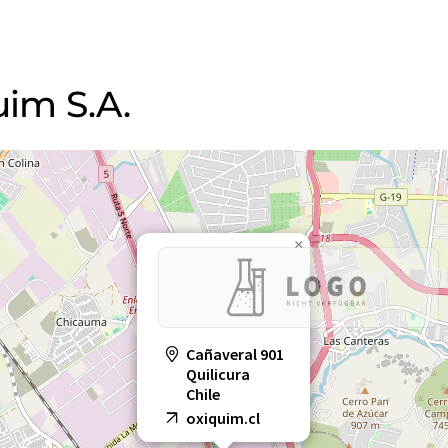
uim S.A.
×
Cañaveral 901
Quilicura
Chile
oxiquim.cl