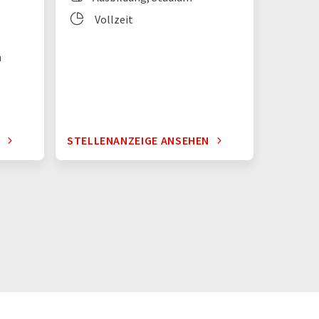
Vollzeit
Vol
n
N
STELLENANZEIGE ANSEHEN
STELLE