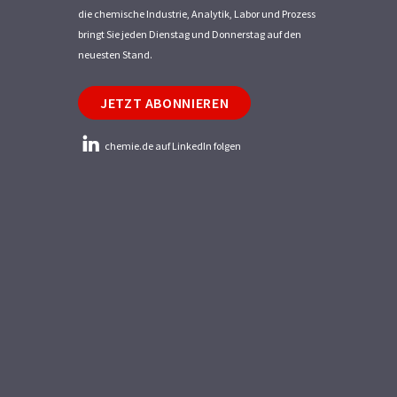
die chemische Industrie, Analytik, Labor und Prozess
bringt Sie jeden Dienstag und Donnerstag auf den
neuesten Stand.
JETZT ABONNIEREN
chemie.de auf LinkedIn folgen