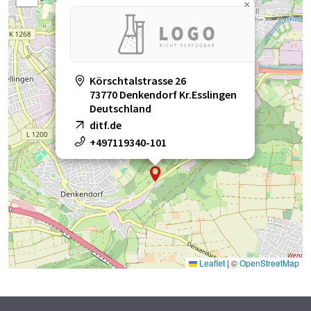
×
Körschtalstrasse 26
73770 Denkendorf Kr.Esslingen
Deutschland
ditf.de
+497119340-101
Leaflet
|
©
OpenStreetMap