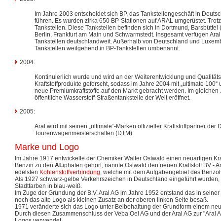
Im Jahre 2003 entscheidet sich BP, das Tankstellengeschäft in Deuts
führen. Es wurden zirka 650 BP-Stationen auf ARAL umgerüstet. Trot
Tankstellen. Diese Tankstellen befinden sich in Dortmund, Barsbütte
Berlin, Frankfurt am Main und Schwarmstedt. Insgesamt verfügen Aral
Tankstellen deutschlandweit. Außerhalb von Deutschland und Luxem
Tankstellen weitgehend in BP-Tankstellen umbenannt.
2004:
Kontinuierlich wurde und wird an der Weiterentwicklung und Qualitä
Kraftstoffprodukte geforscht, sodass im Jahre 2004 mit „ultimate 100“ 
neue Premiumkraftstoffe auf den Markt gebracht werden. Im gleichen Ja
öffentliche Wasserstoff-Straßentankstelle der Welt eröffnet.
2005:
Aral wird mit seinen „ultimate“-Marken offizieller Kraftstoffpartner der
Tourenwagenmeisterschaften (DTM).
Marke und Logo
Im Jahre 1917 entwickelte der Chemiker Walter Ostwald einen neuartigen Kra
Benzin zu den
AL
iphaten gehört, nannte Ostwald den neuen Kraftstoff BV - 
edelsten
Kohlenstoffverbindung
, welche mit dem Aufgabengebiet des Benzol
Als 1927 schwarz-gelbe Verkehrszeichen in Deutschland eingeführt wurde
Stadtfarben in blau-weiß.
Im Zuge der Gründung der B.V. Aral AG im Jahre 1952 entstand das in seine
noch das alte Logo als kleinen Zusatz an der oberen linken Seite besaß.
1971 veränderte sich das Logo unter Beibehaltung der Grundform einem neue
Durch diesen Zusammenschluss der Veba Oel AG und der Aral AG zur "Aral Ak
Logos verwendet.