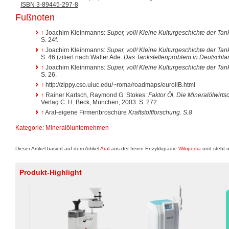
ISBN 3-89445-297-8
Fußnoten
↑
Joachim Kleinmanns:
Super, voll! Kleine Kulturgeschichte der Tan
S. 24f.
↑
Joachim Kleinmanns:
Super, voll! Kleine Kulturgeschichte der Tan
S. 46.(zitiert nach Walter Ade:
Das Tankstellenproblem in Deutschla
↑
Joachim Kleinmanns:
Super, voll! Kleine Kulturgeschichte der Tan
S. 26.
↑
http://zippy.cso.uiuc.edu/~roma/roadmaps/euroilB.html
↑
Rainer Karlsch, Raymond G. Stokes:
Faktor Öl. Die Mineralölwirt
Verlag C. H. Beck, München, 2003. S. 272.
↑
Aral-eigene Firmenbroschüre
Kraftstoffforschung. S.8
Kategorie
:
Mineralölunternehmen
Dieser Artikel basiert auf dem Artikel
Aral
aus der freien Enzyklopädie
Wikipedia
und steht u
Produkt-Highlight