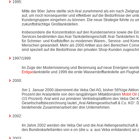
1995:
Mitte der 90er Jahre stellte sich Aral zunehmend als ein nach Zielgru
auf, um noch konsequenter und effektiver auf die Bedürfnisse der unt
Kundengruppen eingehen zu können. Die neue Strategie führte zu umf
zukunftsträchtige Großtankstellen.
Insbesondere die Konzentration auf den Kundenservice sowie die Ei
Services bestimmten das Aral-Tankstellengeschäft. Aral-Tankstellen 
für Schmier- und Kraftstoffen zu modernen Waren-, Service- und Kom
Menschen gewandelt. Mehr als 2000 Artikel aus den Bereichen Con
sind speziell auf die Bedürfnisse der privaten Shop-Kunden zugeschni
1997/1999
Im Zuge der Modernisierung und Besinnung auf neue Energien wurde 
Erdgas
tankstelle und 1999 die erste Wasserstofftankstelle am Flugha
2000:
Am 1. Januar 2000 übernimmt die Veba Oel AG, bisher 56%ige Aktionä
Prozent der Aralanteile von den langjährigen Mitaktionären
Mobil Oil
(
(15 Prozent). Aral wird zur primären Vertriebsplattform des Veba Oel
Gesellschaftsbezeichnung lautet „Aral Aktiengesellschaft & Co. KG“. D
bestehende Zusammenarbeit der drei Unternehmen.
2002:
Im Jahre 2002 werden die Veba Oel und die Aral Aktiengesellschaft 
des Bundeskartellamtes von e.on (die u. a. aus Veba entstanden) an 
2003: