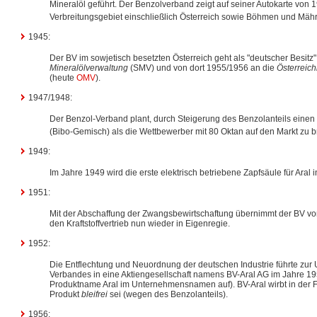
Mineralöl geführt. Der Benzolverband zeigt auf seiner Autokarte von
Verbreitungsgebiet einschließlich Österreich sowie Böhmen und Mäh
1945:
Der BV im sowjetisch besetzten Österreich geht als "deutscher Besitz
Mineralölverwaltung
(SMV) und von dort 1955/1956 an die
Österreich
(heute
OMV
).
1947/1948:
Der Benzol-Verband plant, durch Steigerung des Benzolanteils einen 
(Bibo-Gemisch) als die Wettbewerber mit 80 Oktan auf den Markt zu b
1949:
Im Jahre 1949 wird die erste elektrisch betriebene Zapfsäule für Aral 
1951:
Mit der Abschaffung der Zwangsbewirtschaftung übernimmt der BV vom
den Kraftstoffvertrieb nun wieder in Eigenregie.
1952:
Die Entflechtung und Neuordnung der deutschen Industrie führte zur
Verbandes in eine Aktiengesellschaft namens BV-Aral AG im Jahre 19
Produktname Aral im Unternehmensnamen auf). BV-Aral wirbt in der Fo
Produkt
bleifrei
sei (wegen des Benzolanteils).
1956: