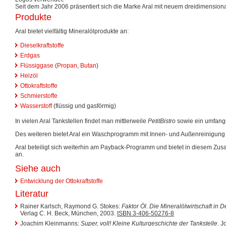
Seit dem Jahr 2006 präsentiert sich die Marke Aral mit neuem dreidimension
Produkte
Aral bietet vielfältig Mineralölprodukte an:
Dieselkraftstoffe
Erdgas
Flüssiggase
(
Propan
,
Butan
)
Heizöl
Ottokraftstoffe
Schmierstoffe
Wasserstoff
(flüssig und gasförmig)
In vielen Aral Tankstellen findet man mittlerweile
PetitBistro
sowie ein umfang
Des weiteren bietet Aral ein Waschprogramm mit Innen- und Außenreinigung
Aral beteiligt sich weiterhin am Payback-Programm und bietet in diesem 
an.
Siehe auch
Entwicklung der Ottokraftstoffe
Literatur
Rainer Karlsch, Raymond G. Stokes:
Faktor Öl. Die Mineralölwirtschaft in
Verlag C. H. Beck, München, 2003.
ISBN 3-406-50276-8
Joachim Kleinmanns:
Super, voll! Kleine Kulturgeschichte der Tankstelle
. J