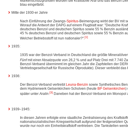
Markenschutzgründen wurden die Kraftstoffe
Aral
und das Benzin
De
blau eingefärbt.
Mitte der 1930-er Jahre
Nach Einführung der Zwangs-
Spiritus
-Beimengung wirbt der BV mit 
Worauf die Antwort der DAPG auf einem Flugblatt war: "Deutsche Kraftst
deutsches Benzol und deutschen Spiritus sowie 55 % Benzin ausländi
45 % deutsches Benzol und deutschen Spiritus sowie 55 % Benzin au
[1]
Welcher Betriebsstoff ist nun nationaler?".
1935:
1935 war der Benzol-Verband in Deutschland die größte Mineralölvert
Fünf
mit einer Absatzquote von 26,2 % und auf Platz Drei mit 7.740 Zap
Benzol-Verband übernimmt im gleichen Jahr die Zapfstellen der DE
Vertriebsgesellschaft für Russische Ölprodukte). Dieser verbleibt das
1936:
Der Benzol-Verband vertreibt
Leuna-Benzin
sowie Synthetisches Benz
dem Hydrierwerk Gelsenkirchen-Scholven (heute
BP Gelsenkirchen
)
[3]
später unter
Aralin
.
Daneben hat der Benzol-Verband ein Monopol a
1939–1945:
In diesen Jahren erfolgte eine staatliche Zentralisierung des Kraftsto
nationalsozialistischen Kriegswirtschaft aufgrund der festgesetzten 
wurde nur noch ein Einheitskraftstoff vertrieben. Die Tankstellen werd