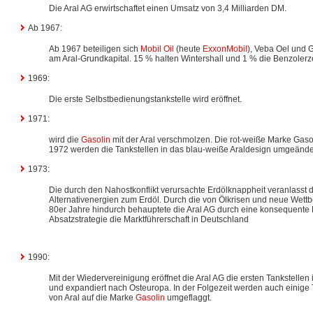
Die Aral AG erwirtschaftet einen Umsatz von 3,4 Milliarden DM.
Ab 1967:
Ab 1967 beteiligen sich
Mobil Oil
(heute
ExxonMobil
), Veba Oel und 
am Aral-Grundkapital. 15 % halten Wintershall und 1 % die Benzolerz
1969:
Die erste Selbstbedienungstankstelle wird eröffnet.
1971:
wird die
Gasolin
mit der Aral verschmolzen. Die rot-weiße Marke Gaso
1972 werden die Tankstellen in das blau-weiße Araldesign umgeände
1973:
Die durch den Nahostkonflikt verursachte Erdölknappheit veranlasst 
Alternativenergien zum Erdöl. Durch die von Ölkrisen und neue Wet
80er Jahre hindurch behauptete die Aral AG durch eine konsequente 
Absatzstrategie die Marktführerschaft in Deutschland
1990:
Mit der Wiedervereinigung eröffnet die Aral AG die ersten Tankstell
und expandiert nach Osteuropa. In der Folgezeit werden auch einige 
von Aral auf die Marke
Gasolin
umgeflaggt.