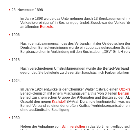
28. November 1898:
Im Jahre 1898 wurde das Unternehmen durch 13 Bergbauunternehme
Verkaufsvereinigung“ in Bochum gegründet. Zweck war der Verkauf d
anfallenden
Benzols
.
1906:
Nach dem Zusammenschluss des Verbands mit der Ostdeutschen Ben
Deutschen Benzolvereinigung wurde ein Logo aus gekreuztem Schläg
Bergbauzeichen in Verbindung mit den Buchstaben „DBV“ GmbH ver
1918:
Nach verschiedenen Umstrukturierungen wurde die
Benzol-Verband
gegründet. Sie belieferte zu dieser Zeit hauptsächlich Farbenfabriken
1924:
Im Jahre 1924 entwickelte der Chemiker Walter Ostwald einen
Ottokra
Benzol-Gemisch mit einem Mischungsverhältnis "von 6 Teilen
Benzin
Benzol zur chemischen Gruppe der
AR
omaten und Benzin zu den
AL
Ostwald den neuen
Kraftstoff
BV-Aral. Durch die kontinuierlich wachs
Benzol-Verband zu einer der großen Kraftstoffvertriebsorganisationen
ohne ausländische Beteiligung.
1930:
Neben der Aufnahme von
Schmierstoffen
in das Sortiment vollzog si