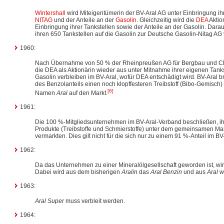
Wintershall
wird Miteigentümerin der BV-Aral AG unter Einbringung ih
NITAG
und der Anteile an der
Gasolin
. Gleichzeitig wird die
DEA
Aktio
Einbringung ihrer Tankstellen sowie der Anteile an der Gasolin. Dara
ihren 650 Tankstellen auf die Gasolin zur Deutsche Gasolin-Nitag AG
1960:
Nach Übernahme von 50 % der Rheinpreußen AG für Bergbau und Ch
die DEA als Aktionärin wieder aus unter Mitnahme ihrer eigenen Tankst
Gasolin verbleiben im BV-Aral, wofür DEA entschädigt wird. BV-Aral b
des Benzolanteils einen noch klopffesteren Treibstoff (Bibo-Gemisch
[6]
Namen
Aral
auf den Markt.
1961:
Die 100 %-Mitgliedsunternehmen im BV-Aral-Verband beschließen, ih
Produkte (Treibstoffe und Schmierstoffe) unter dem gemeinsamen M
vermarkten. Dies gilt nicht für die sich nur zu einem 91 %-Anteil im BV
1962:
Da das Unternehmen zu einer Mineralölgesellschaft geworden ist, wir
Dabei wird aus dem bisherigen
Aralin
das
Aral Benzin
und aus
Aral
w
1963:
Aral Super
muss verbleit werden.
1964: