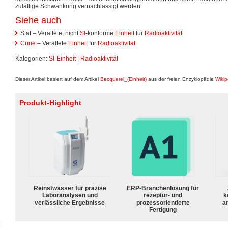
zufällige Schwankung vernachlässigt werden.
Siehe auch
Stat – Veraltete, nicht
SI
-konforme
Einheit
für
Radioaktivität
Curie
– Veraltete
Einheit
für
Radioaktivität
Kategorien:
SI-Einheit
|
Radioaktivität
Dieser Artikel basiert auf dem Artikel
Becquerel_(Einheit)
aus der freien Enzyklopädie
Wikip
Produkt-Highlight
Reinstwasser für präzise
ERP-Branchenlösung für
Laboranalysen und
rezeptur- und
k
verlässliche Ergebnisse
prozessorientierte
a
Fertigung