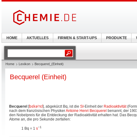
HOME
AKTUELLES
FIRMEN & START-UPS
PRODUKTE
Home
Lexikon
Becquerel_(Einheit)
Becquerel (Einheit)
Becquerel
[
bɛkə'rɛl
], abgekürzt Bq, ist die
SI
-Einheit der
Radioaktivität
(Form
nach dem französischen Physiker
Antoine Henri Becquerel
benannt, der 19
den Nobelpreis für die Entdeckung der Radioaktivität erhalten hat. Das Becqu
Atome an, die pro Sekunde zerfallen:
−1
1 Bq = 1
s