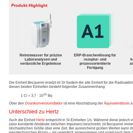
Produkt-Highlight
Reinstwasser für präzise
ERP-Branchenlösung für
Laboranalysen und
rezeptur- und
k
verlässliche Ergebnisse
prozessorientierte
a
Fertigung
Die Einheit
Becquerel
ersetzt im SI-System die alte Einheit für die Radioaktiv
diesen beiden Einheiten besteht folgender Zusammenhang:
10
1 Ci = 3,7 · 10
Bq
Über den
Dosiskonversionsfaktor
ist eine Abschätzung der
Äquivalentdosis
au
Unterschied zu Hertz
Auch die Einheit
Hertz
entspricht in SI-Einheiten 1/s. Während diese jedoch 
(also konstante Abstände zwischen Impulsen) beschreibt, ist Becquerel immer
stochastischen Größe über eine Zeit. Bei ausreichend großen Werten kann di
messtechnischen Praxis – als unendlich angenommen und somit nach dem G