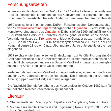
Forschungsarbeiten
In den ersten Berufsjahren bei DuPont ab 1927 entwickelte er unter anderem
Herstellungsmethode für den damals als Klopfverhinderer verwendeten Treib
Unter den 65 ihm erteilten Patenten finden sich mehrere über Treibstoffzusät
1959 wechselte er in ein anderes DuPont Forschungslabor. Dort untersuchte 
von
Schwermetallverbindungem
mit organischen
Liganden
. Er erforschte sy
Komplexverbindungen des
Vanadiums
. Dabei stieß er 1960 auf auffällige K
Rückstand eines Versuchs. Er untersuchte sie genauer, wobei er die bisher 
Verbindungsklasse der
Kronenether
entdeckte. Genauer gesagt handelte es 
2,3,11,12-dibenzo-1,4,7,10,13,16-hexaoxacyclooctadeca-2,11-diene, der er 
Namen dibenzo-18-crown-6 gab. Über mehrere Jahre untersuchte er die ne
eingehend.
1967 reichte er die Summe seiner Entdeckungen zur Veröffentlichung ein. 
Gepflogenheit hatte er alle Arbeitsergebnisse aus mehreren Jahren als 20 Se
veröffentlicht, wogegen andere ein Dutzend Veröffentlichungen aus dem glei
hätten. Der Artikel fand sofort weite Anerkennung.
Pedersen, der nur ungern Veröffentlichungen verfasste, schrieb nur noch eini
und ging zwei Jahre später in den Ruhestand. Die Erforschung der Kronene
Arbeitsgruppen weltweit fortgesetzt und ausgebaut.
Die Nachricht über die Verleihung des Nobelpreises im Oktober 1987 kam f
freundlichen Rentner Pedersen völlig unerwartet.
Literatur
Charles Pedersen:
Macrocyclic Polyethers for Complexing Metals
J. Am. Ch
Michael Freemantle; Chemical and Engineering News, July 31, 2003, Vol. 8
über Charles Pedersen)