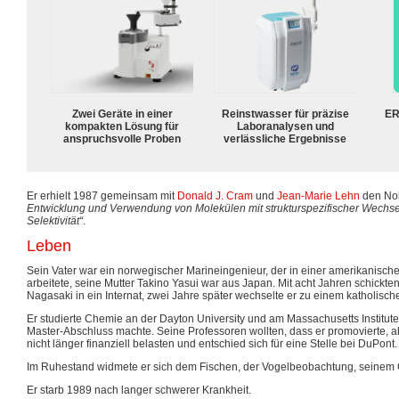
Zwei Geräte in einer
Reinstwasser für präzise
ER
kompakten Lösung für
Laboranalysen und
anspruchsvolle Proben
verlässliche Ergebnisse
Er erhielt 1987 gemeinsam mit
Donald J. Cram
und
Jean-Marie Lehn
den Nob
Entwicklung und Verwendung von Molekülen mit strukturspezifischer Wechs
Selektivität“
.
Leben
Sein Vater war ein norwegischer Marineingenieur, der in einer amerikanisc
arbeitete, seine Mutter Takino Yasui war aus Japan. Mit acht Jahren schickten
Nagasaki in ein Internat, zwei Jahre später wechselte er zu einem katholisch
Er studierte Chemie an der Dayton University und am Massachusetts Institute
Master-Abschluss machte. Seine Professoren wollten, dass er promovierte, ab
nicht länger finanziell belasten und entschied sich für eine Stelle bei DuPont.
Im Ruhestand widmete er sich dem Fischen, der Vogelbeobachtung, seinem 
Er starb 1989 nach langer schwerer Krankheit.