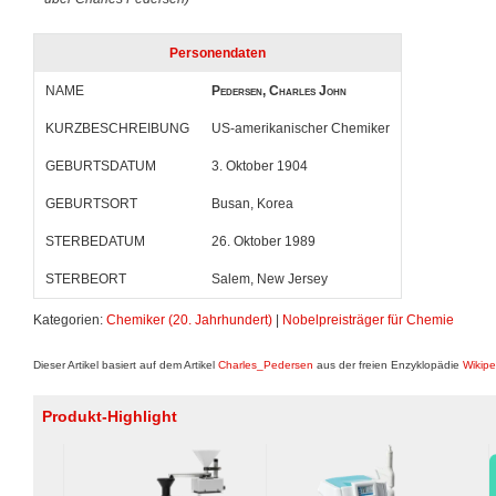
Personendaten
NAME
Pedersen, Charles John
KURZBESCHREIBUNG
US-amerikanischer Chemiker
GEBURTSDATUM
3. Oktober 1904
GEBURTSORT
Busan, Korea
STERBEDATUM
26. Oktober 1989
STERBEORT
Salem, New Jersey
Kategorien:
Chemiker (20. Jahrhundert)
|
Nobelpreisträger für Chemie
Dieser Artikel basiert auf dem Artikel
Charles_Pedersen
aus der freien Enzyklopädie
Wikipe
Produkt-Highlight