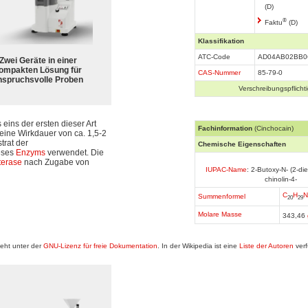
(D)
®
Faktu
(D)
Klassifikation
ATC-Code
AD04AB02BB0
Zwei Geräte in einer
ompakten Lösung für
CAS-Nummer
85-79-0
nspruchsvolle Proben
Verschreibungspflichti
s eins der ersten dieser Art
Fachinformation
(Cinchocain)
eine Wirkdauer von ca. 1,5-2
trat der
Chemische Eigenschaften
ieses
Enzyms
verwendet. Die
terase
nach Zugabe von
IUPAC-Name
: 2-Butoxy-N- (2-di
chinolin-4-
C
H
N
Summenformel
20
29
Molare Masse
343,46
eht unter der
GNU-Lizenz für freie Dokumentation
. In der Wikipedia ist eine
Liste der Autoren
verf