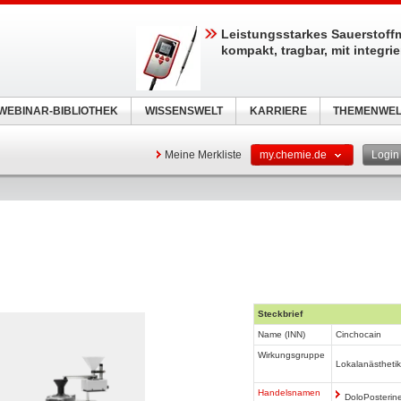
Leistungsstarkes Sauerstoff
kompakt, tragbar, mit integri
WEBINAR-BIBLIOTHEK
WISSENSWELT
KARRIERE
THEMENWEL
Meine Merkliste
my.chemie.de
Logi
Steckbrief
Name (INN)
Cinchocain
Wirkungsgruppe
Lokalanästheti
Handelsnamen
DoloPosterin