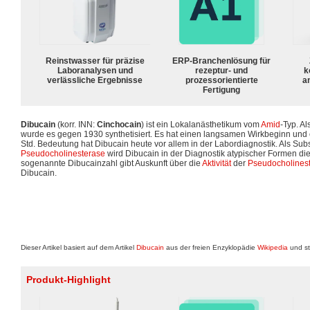
Reinstwasser für präzise
ERP-Branchenlösung für
Laboranalysen und
rezeptur- und
k
verlässliche Ergebnisse
prozessorientierte
a
Fertigung
Dibucain
(korr. INN:
Cinchocain
) ist ein Lokalanästhetikum vom
Amid
-Typ. Al
wurde es gegen 1930 synthetisiert. Es hat einen langsamen Wirkbeginn und 
Std. Bedeutung hat Dibucain heute vor allem in der Labordiagnostik. Als Subs
Pseudocholinesterase
wird Dibucain in der Diagnostik atypischer Formen d
sogenannte Dibucainzahl gibt Auskunft über die
Aktivität
der
Pseudocholines
Dibucain.
Dieser Artikel basiert auf dem Artikel
Dibucain
aus der freien Enzyklopädie
Wikipedia
und st
Produkt-Highlight