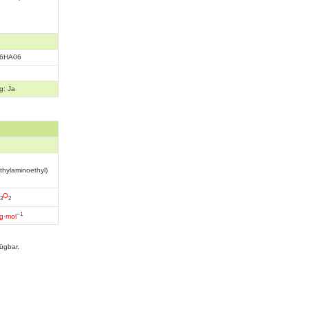
6HA06
g: Ja
ethylaminoethyl)
O
3
2
−1
g
·
mol
ügbar.