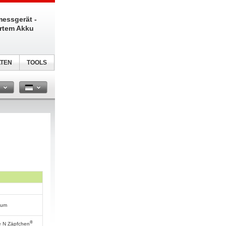
messgerät -
ertem Akku
TEN
TOOLS
n
kum
®
e N Zäpfchen