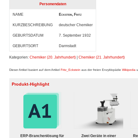
Personendaten
NAME
Eckstein, Fritz
KURZBESCHREIBUNG
deutscher Chemiker
GEBURTSDATUM
7. September 1932
GEBURTSORT
Darmstadt
Kategorien:
Chemiker (20. Jahrhundert)
|
Chemiker (21. Jahrhundert)
Dieser Artikel basiert auf dem Artikel
Fritz_Eckstein
aus der freien Enzyklopädie
Wikipedia
u
Produkt-Highlight
ERP-Branchenlösung für
Zwei Geräte in einer
Re