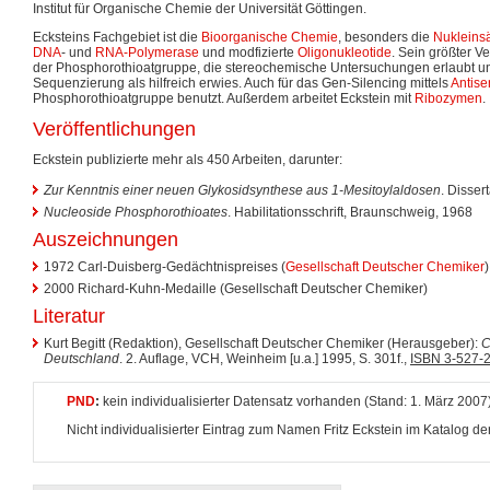
Institut für Organische Chemie der Universität Göttingen.
Ecksteins Fachgebiet ist die
Bioorganische Chemie
, besonders die
Nukleins
DNA
- und
RNA-Polymerase
und modfizierte
Oligonukleotide
. Sein größter V
der Phosphorothioatgruppe, die stereochemische Untersuchungen erlaubt un
Sequenzierung als hilfreich erwies. Auch für das Gen-Silencing mittels
Antis
Phosphorothioatgruppe benutzt. Außerdem arbeitet Eckstein mit
Ribozymen
.
Veröffentlichungen
Eckstein publizierte mehr als 450 Arbeiten, darunter:
Zur Kenntnis einer neuen Glykosidsynthese aus 1-Mesitoylaldosen
. Disser
Nucleoside Phosphorothioates
. Habilitationsschrift, Braunschweig, 1968
Auszeichnungen
1972 Carl-Duisberg-Gedächtnispreises (
Gesellschaft Deutscher Chemiker
)
2000 Richard-Kuhn-Medaille (Gesellschaft Deutscher Chemiker)
Literatur
Kurt Begitt (Redaktion), Gesellschaft Deutscher Chemiker (Herausgeber):
C
Deutschland
. 2. Auflage, VCH, Weinheim [u.a.] 1995, S. 301f.,
ISBN 3-527-
PND
:
kein individualisierter Datensatz vorhanden (Stand: 1. März 2007
Nicht individualisierter Eintrag zum Namen Fritz Eckstein im Katalog d