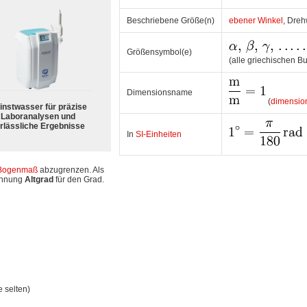
Beschriebene Größe(n)
ebener Winkel
, Dreh
Größensymbol(e)
(alle griechischen B
Dimensionsname
(
dimensio
instwasser für präzise
Laboranalysen und
rlässliche Ergebnisse
In
SI-Einheiten
Bogenmaß
abzugrenzen. Als
chnung
Altgrad
für den Grad.
 selten)