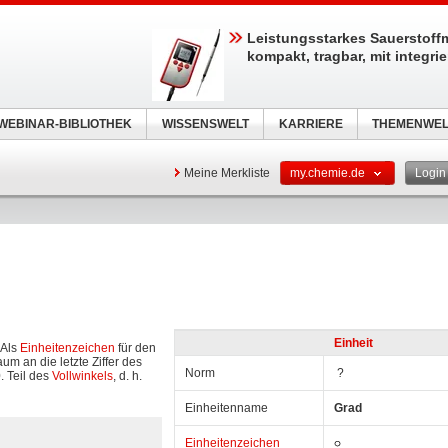
Leistungsstarkes Sauerstoff
kompakt, tragbar, mit integri
WEBINAR-BIBLIOTHEK
WISSENSWELT
KARRIERE
THEMENWEL
Meine Merkliste
my.chemie.de
Logi
Einheit
 Als
Einheitenzeichen
für den
um an die letzte Ziffer des
Norm
?
. Teil des
Vollwinkels
, d. h.
Einheitenname
Grad
Einheitenzeichen