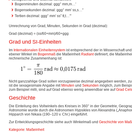
Bogenminuten dezimal: ggg° mm,m…′
Bogensekunden dezimal: ggg° mm′ ss,s…″
Tertien dezimal: ggg° mm′ ss″ tt,t…′′′
Umrechnung von Grad, Minuten, Sekunden in Grad (dezimal):
Grad (dezimal) = (ss/60+mm)/60+ggg
Grad und SI-Einheiten
Im
Internationalen Einheitensystem
ist entsprechend der in Wissenschaft un
ebener Winkel im
Bogenmaß
die Maßeinheit
Radiant
definiert, die Maßeinhei
rechnerische Zusammenhang ist:
Nicht ganzzahlige Grad sollen vorzugsweise dezimal angegeben werden, zum 
ist die sexagesimale Angabe mit
Minuten
und
Sekunden
möglich, zum Beispie
zum Beispiel milli, sind auf Grad ebenso wenig anwendbar wie auf
Grad Cels
Geschichte
Die Einteilung des Vollwinkels des Kreises in 360° in der Geometrie, Geogr
Astronomie wurde durch die Astronomen Hypsikles von Alexandria („Anaphorik
Hipparch von Nikaia (190–120 v. Chr.) eingeführt.
Zur Entwicklungsgeschichte siehe auch Winkelmaß und
Geschichte von Maß
Kategorie
:
Maßeinheit