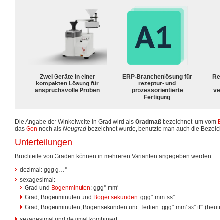
Zwei Geräte in einer
ERP-Branchenlösung für
Re
kompakten Lösung für
rezeptur- und
anspruchsvolle Proben
prozessorientierte
ve
Fertigung
Die Angabe der Winkelweite in Grad wird als
Gradmaß
bezeichnet, um vom
das
Gon
noch als
Neugrad
bezeichnet wurde, benutzte man auch die Bezei
Unterteilungen
Bruchteile von Graden können in mehreren Varianten angegeben werden:
dezimal: ggg,g…°
sexagesimal:
Grad und
Bogenminuten
: ggg° mm′
Grad, Bogenminuten und
Bogensekunden
: ggg° mm′ ss″
Grad, Bogenminuten, Bogensekunden und Tertien: ggg° mm′ ss″ tt′′′ (heute
sexagesimal und dezimal kombiniert: