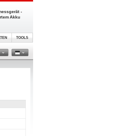
messgerät -
ertem Akku
TEN
TOOLS
n