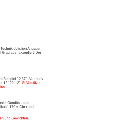
d Technik üblichen Angabe
t Grad aber akzeptiert. Der
Beispiel 12,37°. Alternativ
l 12° 22′ 12″.
SI-Vorsätze
,
ius
.
aphie, Geodäsie und
os“, 170 v. Chr.) und
en und Gewichten
.