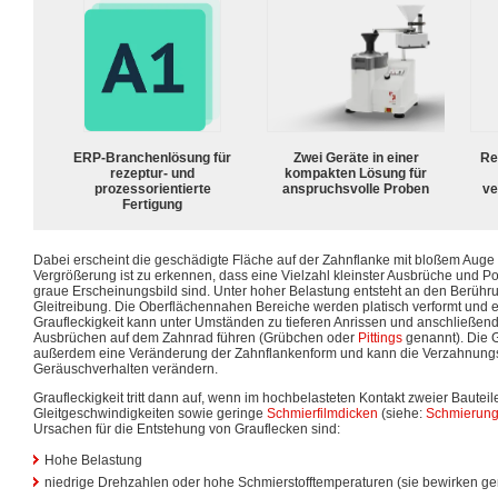
ERP-Branchenlösung für
Zwei Geräte in einer
Re
rezeptur- und
kompakten Lösung für
prozessorientierte
anspruchsvolle Proben
ve
Fertigung
Dabei erscheint die geschädigte Fläche auf der Zahnflanke mit bloßem Auge 
Vergrößerung ist zu erkennen, dass eine Vielzahl kleinster Ausbrüche und Po
graue Erscheinungsbild sind. Unter hoher Belastung entsteht an den Berühr
Gleitreibung. Die Oberflächennahen Bereiche werden platisch verformt und es
Graufleckigkeit kann unter Umständen zu tieferen Anrissen und anschließend
Ausbrüchen auf dem Zahnrad führen (Grübchen oder
Pittings
genannt). Die G
außerdem eine Veränderung der Zahnflankenform und kann die Verzahnun
Geräuschverhalten verändern.
Graufleckigkeit tritt dann auf, wenn im hochbelasteten Kontakt zweier Bautei
Gleitgeschwindigkeiten sowie geringe
Schmierfilmdicken
(siehe:
Schmierun
Ursachen für die Entstehung von Grauflecken sind:
Hohe Belastung
niedrige Drehzahlen oder hohe Schmierstofftemperaturen (sie bewirken ge