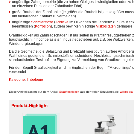
ungünstige Zahngeometrie (die zu hohen Gleitgeschwindigkeiten oder zu 
an einzelnen Punkten der Zahnflanke führt)
große Rauheit der Zahnflanke (je größer die Rauheit ist, desto größer muss
um metallischen Kontakt zu vermeiden)
ungünstige
Schmierstoffe
(
Additive
im Öl können die Tendenz zur Graufleck
beeinflussen (
Korrosion
), zudem bewirken niedrige
Viskositäten
geringere 
Graufleckigkeit als Zahnradschaden ist nur selten in Kraftfahrzeuggetrieben zu 
hauptsächlich in hochbelasteten Industriegetrieben auf, z.B. bei Walzwerken
Windenergieanlagen.
Da die Geometrie, die Belastung und Drehzahl meist durch äußere Anforderung
Wahl eines geeigneten Schmierstoffs entscheidend. Hochleistungsschmierst
standardisierten Test auf ihre Eignung zur Vermeidung von Grauflecken getes
Für den Begriff Graufleckigkeit wird im Englischen der Begriff "Micropittings"
verwendet.
Kategorie
:
Tribologie
Dieser Artikel basiert auf dem Artikel
Graufleckigkeit
aus der freien Enzyklopädie
Wikipedia
Produkt-Highlight