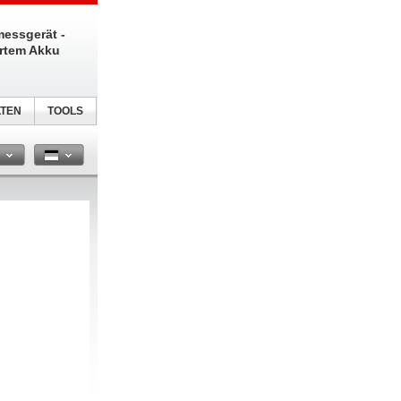
messgerät -
ertem Akku
TEN
TOOLS
n