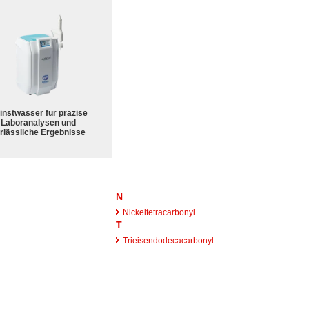
instwasser für präzise
Laboranalysen und
rlässliche Ergebnisse
N
Nickeltetracarbonyl
T
Trieisendodecacarbonyl