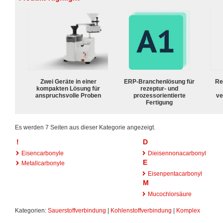
Zwei Geräte in einer
ERP-Branchenlösung für
Re
kompakten Lösung für
rezeptur- und
anspruchsvolle Proben
prozessorientierte
ve
Fertigung
Es werden 7 Seiten aus dieser Kategorie angezeigt.
!
D
Eisencarbonyle
Dieisennonacarbonyl
E
Metallcarbonyle
Eisenpentacarbonyl
M
Mucochlorsäure
Kategorien:
Sauerstoffverbindung
|
Kohlenstoffverbindung
|
Komplex