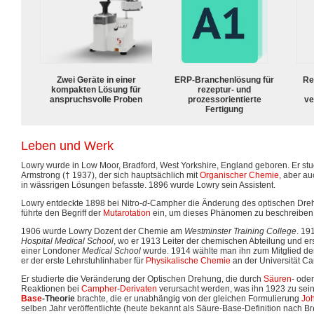
Zwei Geräte in einer
ERP-Branchenlösung für
Re
kompakten Lösung für
rezeptur- und
anspruchsvolle Proben
prozessorientierte
ve
Fertigung
Leben und Werk
Lowry wurde in Low Moor, Bradford, West Yorkshire, England geboren. Er stu
Armstrong († 1937), der sich hauptsächlich mit
Organischer Chemie
, aber a
in wässrigen Lösungen befasste. 1896 wurde Lowry sein Assistent.
Lowry entdeckte 1898 bei Nitro-
d
-Campher die Änderung des optischen Drehw
führte den Begriff der
Mutarotation
ein, um dieses Phänomen zu beschreiben
1906 wurde Lowry Dozent der Chemie am
Westminster Training College
. 19
Hospital Medical School
, wo er 1913 Leiter der chemischen Abteilung und er
einer Londoner
Medical School
wurde. 1914 wählte man ihn zum Mitglied de
er der erste Lehrstuhlinhaber für
Physikalische Chemie
an der Universität C
Er studierte die Veränderung der Optischen Drehung, die durch
Säuren
- ode
Reaktionen bei
Campher
-
Derivaten
verursacht werden, was ihn 1923 zu sein
Base
-Theorie
brachte, die er unabhängig von der gleichen Formulierung
Jo
selben Jahr veröffentlichte (heute bekannt als Säure-Base-Definition nach B