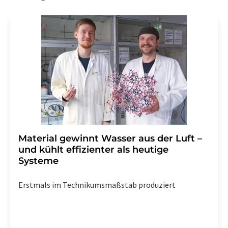
Gründen gegenüber der LUMITOS AG, Ernst-Augustin-
Str. 2, 12489 Berlin oder per E-Mail unter
widerruf@lumitos.com
mit Wirkung für die Zukunft
widerrufen. Zudem ist in jeder E-Mail ein Link zur
Abbestellung des entsprechenden Newsletters
enthalten.
Material gewinnt Wasser aus der Luft –
und kühlt effizienter als heutige
Systeme
Erstmals im Technikumsmaßstab produziert