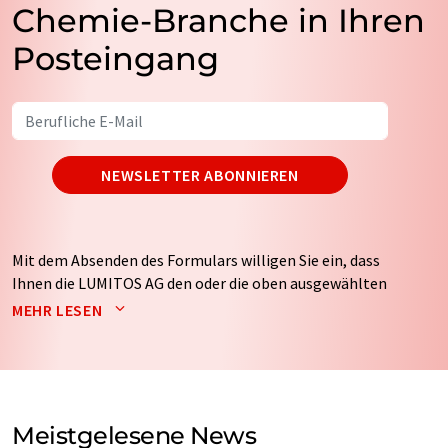
Chemie-Branche in Ihren
Posteingang
NEWSLETTER ABONNIEREN
Mit dem Absenden des Formulars willigen Sie ein, dass
Ihnen die LUMITOS AG den oder die oben ausgewählten
Newsletter per E-Mail zusendet. Ihre Daten werden
MEHR LESEN
nicht an Dritte weitergegeben. Die Speicherung und
Verarbeitung Ihrer Daten durch die LUMITOS AG erfolgt
auf Basis unserer
Datenschutzerklärung
. LUMITOS darf
Sie zum Zwecke der Werbung oder der Markt- und
Meinungsforschung per E-Mail kontaktieren. Ihre
Meistgelesene News
Einwilligung können Sie jederzeit ohne Angabe von