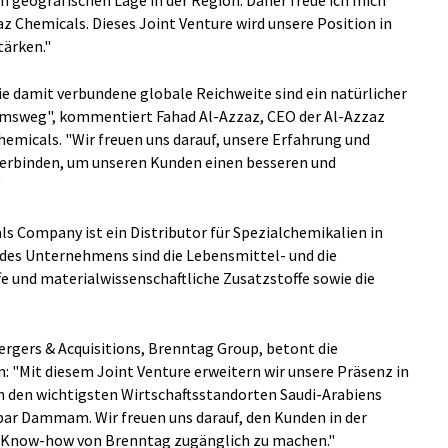
n geografischen Lage in der Region. Daher freue ich mich
az Chemicals. Dieses Joint Venture wird unsere Position in
ärken."
ie damit verbundene globale Reichweite sind ein natürlicher
umsweg", kommentiert Fahad Al-Azzaz, CEO der Al-Azzaz
emicals. "Wir freuen uns darauf, unsere Erfahrung und
verbinden, um unseren Kunden einen besseren und
"
s Company ist ein Distributor für Spezialchemikalien in
 des Unternehmens sind die Lebensmittel- und die
e und materialwissenschaftliche Zusatzstoffe sowie die
rgers & Acquisitions, Brenntag Group, betont die
: "Mit diesem Joint Venture erweitern wir unsere Präsenz in
n den wichtigsten Wirtschaftsstandorten Saudi-Arabiens
obar Dammam. Wir freuen uns darauf, den Kunden in der
s Know-how von Brenntag zugänglich zu machen."