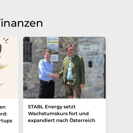
Finanzen
STABL Energy setzt
Berlin
nen
Wachstumskurs fort und
sichert
rd:
expandiert nach Österreich
Galliu
rtups