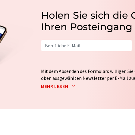
Holen Sie sich die
Ihren Posteingang
Mit dem Absenden des Formulars willigen Sie 
oben ausgewählten Newsletter per E-Mail zus
weitergegeben. Die Speicherung und Verarbei
MEHR LESEN
auf Basis unserer
Datenschutzerklärung
. LUM
Markt- und Meinungsforschung per E-Mail kon
jederzeit ohne Angabe von Gründen gegenüber
Berlin oder per E-Mail unter
widerruf@lumito
Zudem ist in jeder E-Mail ein Link zur Abbes
enthalten.