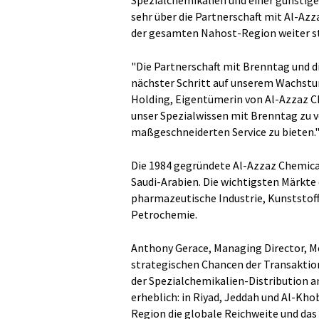
Spezialchemikalien und einer günstige
sehr über die Partnerschaft mit Al-Azz
der gesamten Nahost-Region weiter st
"Die Partnerschaft mit Brenntag und d
nächster Schritt auf unserem Wachst
Holding, Eigentümerin von Al-Azzaz Ch
unser Spezialwissen mit Brenntag zu 
maßgeschneiderten Service zu bieten.
Die 1984 gegründete Al-Azzaz Chemical
Saudi-Arabien. Die wichtigsten Märkte
pharmazeutische Industrie, Kunststoff
Petrochemie.
Anthony Gerace, Managing Director, Me
strategischen Chancen der Transaktion
der Spezialchemikalien-Distribution a
erheblich: in Riyad, Jeddah und Al-Kh
Region die globale Reichweite und da