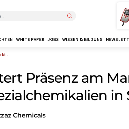
CHTEN
WHITE PAPER
JOBS
WISSEN & BILDUNG
NEWSLETT
t ...
tert Präsenz am Mar
ezialchemikalien in
zzaz Chemicals