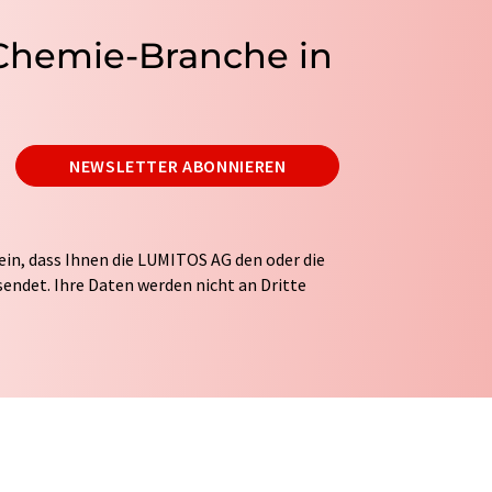
 Chemie-Branche in
NEWSLETTER ABONNIEREN
ein, dass Ihnen die LUMITOS AG den oder die
endet. Ihre Daten werden nicht an Dritte
tung Ihrer Daten durch die LUMITOS AG erfolgt
ITOS darf Sie zum Zwecke der Werbung oder der
taktieren. Ihre Einwilligung können Sie
 der LUMITOS AG, Ernst-Augustin-Str. 2, 12489
s.com
mit Wirkung für die Zukunft widerrufen.
tellung des entsprechenden Newsletters