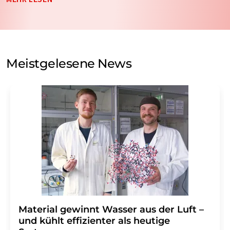
nicht an Dritte weitergegeben. Die Speicherung und
Verarbeitung Ihrer Daten durch die LUMITOS AG erfolgt
auf Basis unserer
Datenschutzerklärung
. LUMITOS darf
Sie zum Zwecke der Werbung oder der Markt- und
Meinungsforschung per E-Mail kontaktieren. Ihre
Meistgelesene News
Einwilligung können Sie jederzeit ohne Angabe von
Gründen gegenüber der LUMITOS AG, Ernst-Augustin-
Str. 2, 12489 Berlin oder per E-Mail unter
widerruf@lumitos.com
mit Wirkung für die Zukunft
widerrufen. Zudem ist in jeder E-Mail ein Link zur
Abbestellung des entsprechenden Newsletters
enthalten.
Material gewinnt Wasser aus der Luft –
und kühlt effizienter als heutige