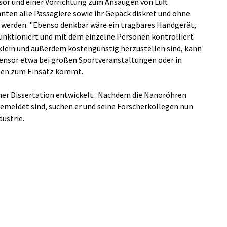
or und einer Vorrichtung zum Ansaugen von Luft
ten alle Passagiere sowie ihr Gepäck diskret und ohne
t werden. "Ebenso denkbar wäre ein tragbares Handgerät,
funktioniert und mit dem einzelne Personen kontrolliert
klein und außerdem kostengünstig herzustellen sind, kann
Sensor etwa bei großen Sportveranstaltungen oder in
chen zum Einsatz kommt.
er Dissertation entwickelt. Nachdem die Nanoröhren
emeldet sind, suchen er und seine Forscherkollegen nun
ustrie.