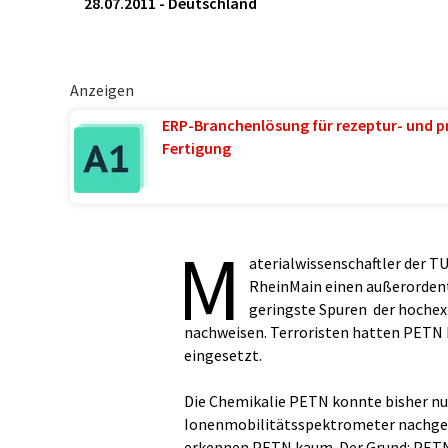
28.07.2011
-
Deutschland
Anzeigen
ERP-Branchenlösung für rezeptur- und p
Fertigung
M
aterialwissenschaftler der 
RheinMain einen außerordent
geringste Spuren der hochex
nachweisen. Terroristen hatten PETN
eingesetzt.
Die Chemikalie PETN konnte bisher nur
Ionenmobilitätsspektrometer nachge
erkennen PETN kaum. Der Grund: PETN i