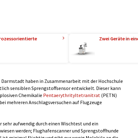
rozessorientierte
Zwei Geräte in ei
TU Darmstadt haben in Zusammenarbeit mit der Hochschule
lich sensiblen Sprengstoffsensor entwickelt. Dieser kann
plosiven Chemikalie
Pentaerythrityltetranitrat
(PETN)
 bei mehreren Anschlagsversuchen auf Flugzeuge
 sehr aufwendig durch einen Wischtest und ein
wiesen werden; Flughafenscanner und Sprengstoffhunde
st minimal flüchtig und gibt nur wenig Moleküle an die