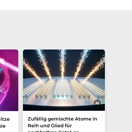
Zufällig gemischte Atome in
Wie ma
itze
Reih und Glied für
Nanopa
sie