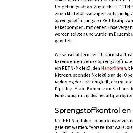
Umgebungsluft ab. Zugleich ist PETN 
einen Mittelklassewagen vollständig z
Sprengstoff in jüngster Zeit häufig vo
Paketbomben, mit denen Ende vergan
werden sollten und wurde im Dezemb
genutzt.
Wissenschaftlern der TU Darmstadt ist
bereits ein einzelnes Sprengstoffmole
ein PETN-Molekül den
Nanoröhren
, b
Nitrogruppen des Moleküls an der Ober
Änderung der Leitfähigkeit, die mit el
Dipl.-Ing. Mario Böhme vom Fachberei
Funktionsprinzip des neuartigen Spren
Sprengstoffkontrollen
Um PETN mit dem neuen Sensor zu erke
geleitet werden. "Vorstellbar wäre, 