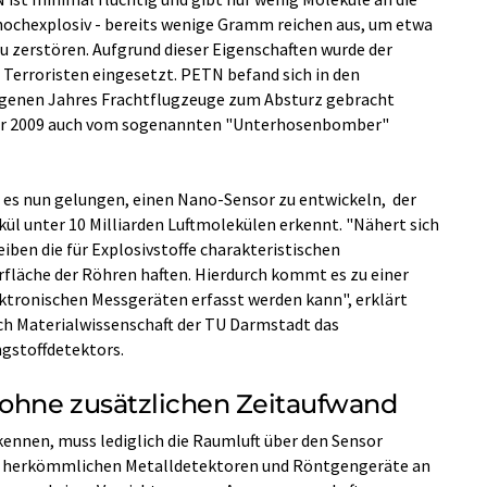
hochexplosiv - bereits wenige Gramm reichen aus, um etwa
u zerstören. Aufgrund dieser Eigenschaften wurde der
n Terroristen eingesetzt. PETN befand sich in den
genen Jahres Frachtflugzeuge zum Absturz gebracht
er 2009 auch vom sogenannten "Unterhosenbomber"
 es nun gelungen, einen Nano-Sensor zu entwickeln, der
kül unter 10 Milliarden Luftmolekülen erkennt. "Nähert sich
leiben die für Explosivstoffe charakteristischen
fläche der Röhren haften. Hierdurch kommt es zu einer
ektronischen Messgeräten erfasst werden kann", erklärt
ch Materialwissenschaft der TU Darmstadt das
gstoffdetektors.
 ohne zusätzlichen Zeitaufwand
nnen, muss lediglich die Raumluft über den Sensor
die herkömmlichen Metalldetektoren und Röntgengeräte an