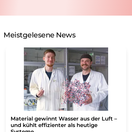
nicht an Dritte weitergegeben. Die Speicherung und
Verarbeitung Ihrer Daten durch die LUMITOS AG erfolgt
auf Basis unserer
Datenschutzerklärung
. LUMITOS darf
Sie zum Zwecke der Werbung oder der Markt- und
Meinungsforschung per E-Mail kontaktieren. Ihre
Meistgelesene News
Einwilligung können Sie jederzeit ohne Angabe von
Gründen gegenüber der LUMITOS AG, Ernst-Augustin-
Str. 2, 12489 Berlin oder per E-Mail unter
widerruf@lumitos.com
mit Wirkung für die Zukunft
widerrufen. Zudem ist in jeder E-Mail ein Link zur
Abbestellung des entsprechenden Newsletters
enthalten.
Material gewinnt Wasser aus der Luft –
und kühlt effizienter als heutige
Systeme