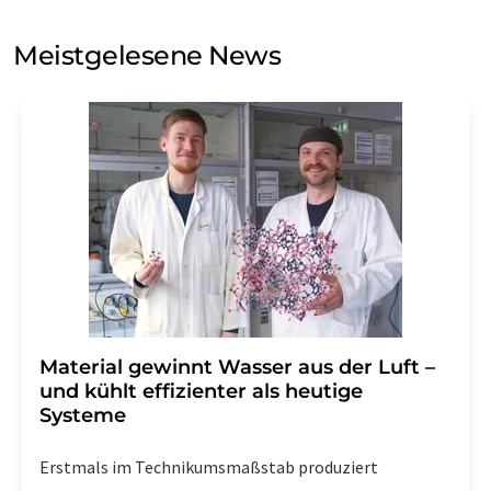
Sie zum Zwecke der Werbung oder der Markt- und
Meinungsforschung per E-Mail kontaktieren. Ihre
Meistgelesene News
Einwilligung können Sie jederzeit ohne Angabe von
Gründen gegenüber der LUMITOS AG, Ernst-Augustin-
Str. 2, 12489 Berlin oder per E-Mail unter
widerruf@lumitos.com
mit Wirkung für die Zukunft
widerrufen. Zudem ist in jeder E-Mail ein Link zur
Abbestellung des entsprechenden Newsletters
enthalten.
Material gewinnt Wasser aus der Luft –
und kühlt effizienter als heutige
Systeme
Erstmals im Technikumsmaßstab produziert