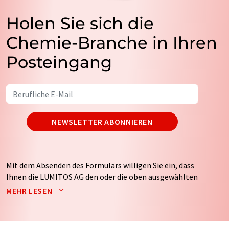
Holen Sie sich die
Chemie-Branche in Ihren
Posteingang
NEWSLETTER ABONNIEREN
Mit dem Absenden des Formulars willigen Sie ein, dass
Ihnen die LUMITOS AG den oder die oben ausgewählten
Newsletter per E-Mail zusendet. Ihre Daten werden
MEHR LESEN
nicht an Dritte weitergegeben. Die Speicherung und
Verarbeitung Ihrer Daten durch die LUMITOS AG erfolgt
auf Basis unserer
Datenschutzerklärung
. LUMITOS darf