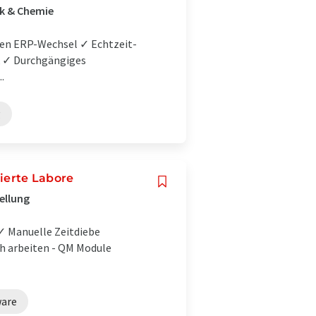
ik & Chemie
ten ERP-Wechsel ✓ Echtzeit-
ck ✓ Durchgängiges
.
g
lierte Labore
ellung
✓ Manuelle Zeitdiebe
eh arbeiten - QM Module
ware