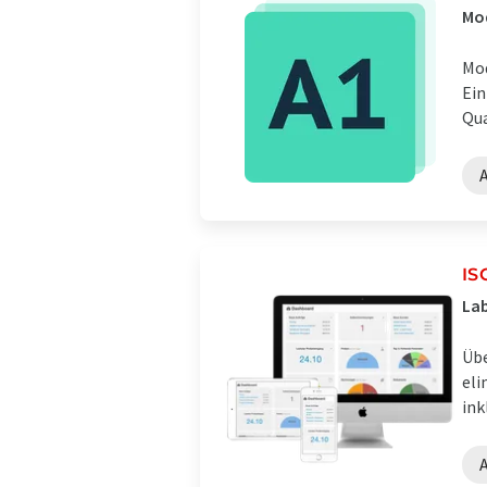
Mod
Mod
Ein
Qua
IS
Lab
Übe
eli
ink