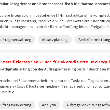
ular, integrierbar und branchenspezifisch für Pharma, Kosmet
ulare Integration in bestehende IT-Infrastruktur ohne komplet
blick in Lagerbestand, Produktion und Lieferkette auf Knopfdru
litätsmanagement – von der Rohstoffprüfung bis zur Freigabe ✓..
Auftragsverwaltung
Absatzplanung
Bedarfsermittlun
O-zertifiziertes SaaS LIMS für akkreditierte und regu
ordigitalisierung von der Auftragserfassung bis zur Berichtserst
rsicht und Zusammenarbeit im Labor mit Tasks und Tageslisten 
minieren - Copy & Paste vermeiden ✓ Transparent und nachvollzi
ludiert ✓...
Auftragsverwaltung
Analytik
Auftragsverwaltungssoft