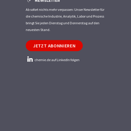
NEWSLETTER
Ab sofort nichts mehr verpassen: Unser Newsletter für
die chemische Industrie, Analytik, Labor und Prozess
bringt Sie jeden Dienstag und Donnerstag auf den
neuesten Stand.
JETZT ABONNIEREN
chemie.de auf LinkedIn folgen