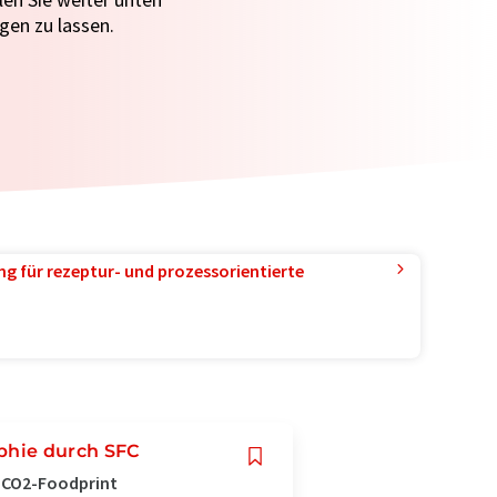
gen zu lassen.
g für rezeptur- und prozessorientierte
phie durch SFC
r CO2-Foodprint