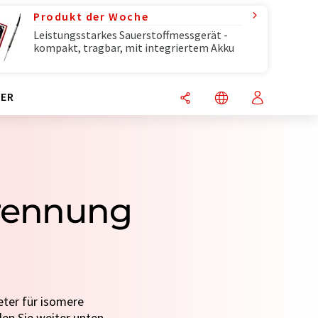
Produkt der Woche
Leistungsstarkes Sauerstoffmessgerät -
kompakt, tragbar, mit integriertem Akku
ER
Trennung
eter für isomere
len Sie weiter unten