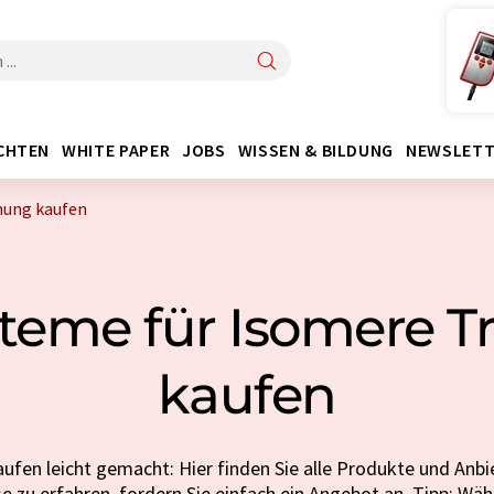
CHTEN
WHITE PAPER
JOBS
WISSEN & BILDUNG
NEWSLETT
nung kaufen
teme für Isomere 
kaufen
fen leicht gemacht: Hier finden Sie alle Produkte und Anbi
 zu erfahren, fordern Sie einfach ein Angebot an. Tipp: Wäh