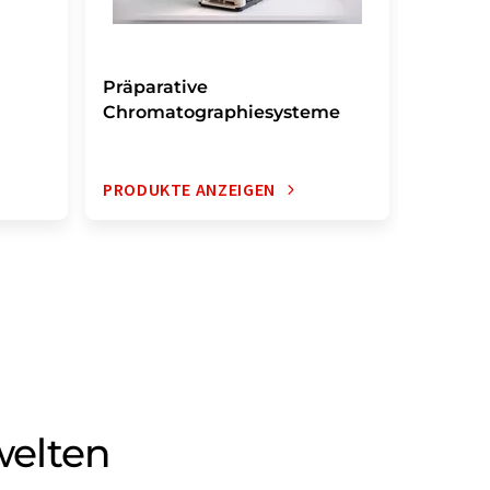
Präparative
LC-Sys
Chromatographiesysteme
PRODUKTE ANZEIGEN
PRODUK
welten