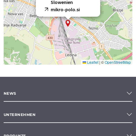
Slowenien
mikro-polo.si
Leaflet
|
©
OpenStreetMap
NEWS
UNTERNEHMEN
PRODUKTE