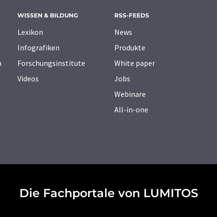
WISSEN & BILDUNG
RSS-FEEDS
Lexikon
News
Infografiken
Produkte
n
Forschungsinstitute
White paper
Videos
Jobs
Webinare
All-in-one
Die Fachportale von LUMITOS