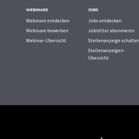
WEBINARE
JOBS
Webinare entdecken
Jobs entdecken
Webinare bewerben
Jobletter abonnieren
Webinar-Übersicht
Stellenanzeige schalte
Stellenanzeigen-
Übersicht