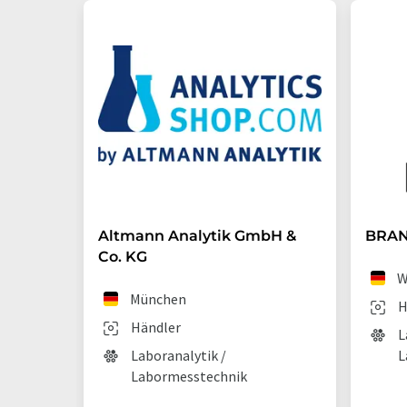
Altmann Analytik GmbH &
BRAN
Co. KG
W
München
H
Händler
L
Laboranalytik /
L
Labormesstechnik