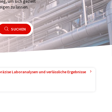
eg, um sich gezielt
igen zu lassen.
SUCHEN
präzise Laboranalysen und verlässliche Ergebnisse