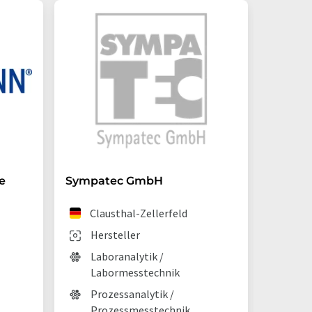
e
Sympatec GmbH
ChiroB
Clausthal-Zellerfeld
Wo
Hersteller
Die
Laboranalytik /
Ch
Labormesstechnik
Prozessanalytik /
Prozessmesstechnik