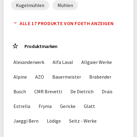
Kugelmühlen
Mühlen
Prozessanlagen
Sandmühlen
ALLE 17 PRODUKTE VON FOETH ANZEIGEN
Schneidemaschinen
Schneidmühlen
Produktmarken
Silos
Tanks
Zerkleinerer
Alexanderwerk
Alfa Laval
Allgaier Werke
Alpine
AZO
Bauermeister
Brabender
Busch
CMR Brevetti
De Dietrich
Drais
Estrella
Fryma
Gericke
Glatt
Jaeggi Bern
Lödige
Seitz - Werke
Vollrath
Waeschle