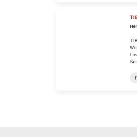
TI
Her
TIB
Wir
Lös
Bes