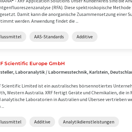
XANA® - XRF Application Solutions Unser Kundenkreis sind die An
tgenfluoreszenzanalyse (RFA). Diese spektroskopische Methode 
gesetzt. Damit kann die anorganische Zusammensetzung einer Su
timmt werden. Anwendung findet die ...
Flussmittel
AAS-Standards
Additive
F Scientific Europe GmbH
steller, Laboranalytik / Labormesstechnik, Karlstein, Deutschl
 Scientific Limited ist ein australisches börsennotiertes Unterne
th, Western Australia. XRF fertigt Geräte und Chemikalien, die i
 analytische Laboratorien in Australien und Übersee vertrieben w
...
Flussmittel
Additive
Analytikdienstleistungen