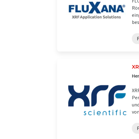
FLU
Rön
ein
bes
XR
Her
XRF
Per
und
von 