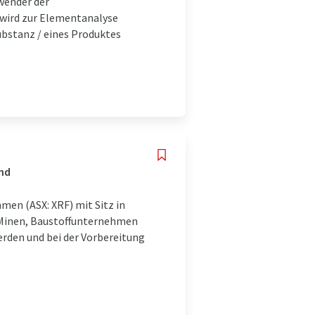
wender der
wird zur Elementanalyse
bstanz / eines Produktes
and
hmen (ASX: XRF) mit Sitz in
n Minen, Baustoffunternehmen
erden und bei der Vorbereitung