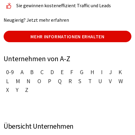
Sie gewinnen kosteneffizient Traffic und Leads
Neugierig? Jetzt mehr erfahren
MEHR INFORMATIONEN ERHALTEN
Unternehmen von A-Z
0-9
A
B
C
D
E
F
G
H
I
J
K
L
M
N
O
P
Q
R
S
T
U
V
W
X
Y
Z
Übersicht Unternehmen