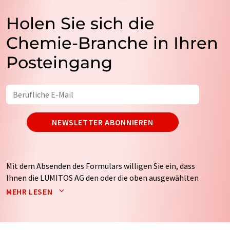
Holen Sie sich die
Chemie-Branche in Ihren
Posteingang
NEWSLETTER ABONNIEREN
Mit dem Absenden des Formulars willigen Sie ein, dass
Ihnen die LUMITOS AG den oder die oben ausgewählten
Newsletter per E-Mail zusendet. Ihre Daten werden
MEHR LESEN
nicht an Dritte weitergegeben. Die Speicherung und
Verarbeitung Ihrer Daten durch die LUMITOS AG erfolgt
auf Basis unserer
Datenschutzerklärung
. LUMITOS darf