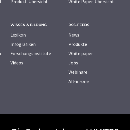
t
Produkt-Übersicht
White Paper-Übersicht
WISSEN & BILDUNG
RSS-FEEDS
Lexikon
News
Infografiken
Produkte
n
Forschungsinstitute
White paper
Videos
Jobs
Webinare
All-in-one