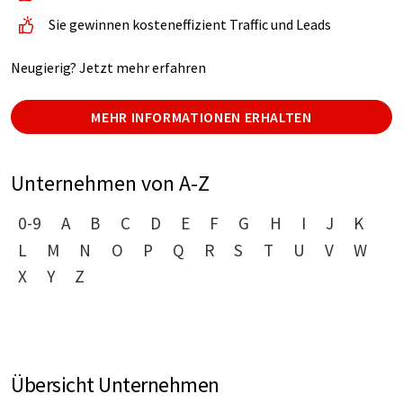
Sie gewinnen kosteneffizient Traffic und Leads
Neugierig? Jetzt mehr erfahren
MEHR INFORMATIONEN ERHALTEN
Unternehmen von A-Z
0-9
A
B
C
D
E
F
G
H
I
J
K
L
M
N
O
P
Q
R
S
T
U
V
W
X
Y
Z
Übersicht Unternehmen