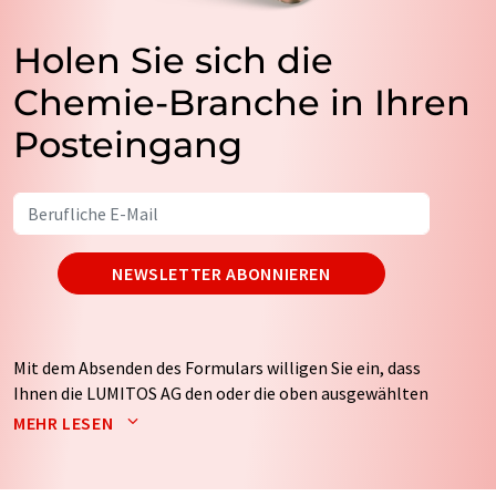
Holen Sie sich die
Chemie-Branche in Ihren
Posteingang
NEWSLETTER ABONNIEREN
Mit dem Absenden des Formulars willigen Sie ein, dass
Ihnen die LUMITOS AG den oder die oben ausgewählten
Newsletter per E-Mail zusendet. Ihre Daten werden
MEHR LESEN
nicht an Dritte weitergegeben. Die Speicherung und
Verarbeitung Ihrer Daten durch die LUMITOS AG erfolgt
auf Basis unserer
Datenschutzerklärung
. LUMITOS darf