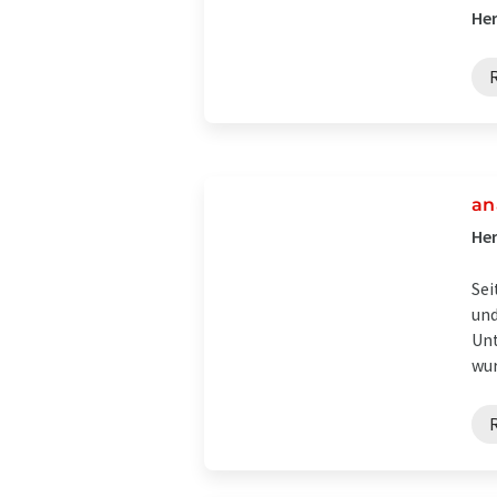
Her
an
Her
Sei
und
Unt
wur