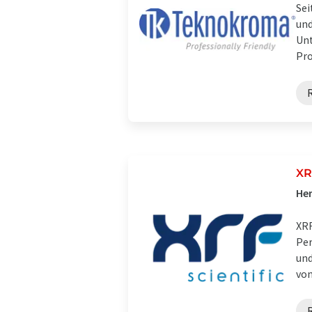
Sei
und
Unt
Pro
XR
Her
XRF
Per
und
von 