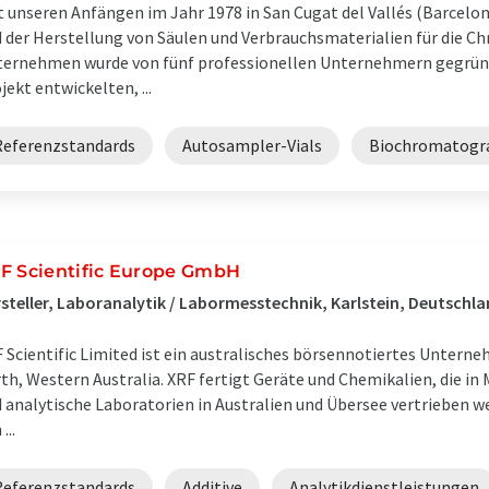
t unseren Anfängen im Jahr 1978 in San Cugat del Vallés (Barcelo
 der Herstellung von Säulen und Verbrauchsmaterialien für die C
ernehmen wurde von fünf professionellen Unternehmern gegrün
jekt entwickelten, ...
Referenzstandards
Autosampler-Vials
Biochromatogr
F Scientific Europe GmbH
steller, Laboranalytik / Labormesstechnik, Karlstein, Deutschl
 Scientific Limited ist ein australisches börsennotiertes Unterne
th, Western Australia. XRF fertigt Geräte und Chemikalien, die i
 analytische Laboratorien in Australien und Übersee vertrieben w
...
Referenzstandards
Additive
Analytikdienstleistungen