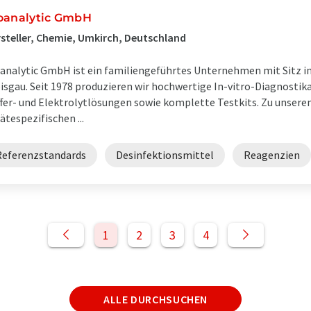
oanalytic GmbH
steller, Chemie, Umkirch, Deutschland
analytic GmbH ist ein familiengeführtes Unternehmen mit Sitz in
isgau. Seit 1978 produzieren wir hochwertige In-vitro-Diagnostika
fer- und Elektrolytlösungen sowie komplette Testkits. Zu unser
ätespezifischen ...
Referenzstandards
Desinfektionsmittel
Reagenzien
1
2
3
4
ALLE DURCHSUCHEN