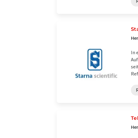
St
Her
In 
Auf
sei
Ref
Te
Her