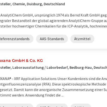
steller, Chemie, Duisburg, Deutschland
 AnalytiChem GmbH, ursprünglich 1974 als Bernd Kraft GmbH gegrü
egraler Bestandteil der global agierenden AnalytiChem-Gruppe au
steller hochwertiger Chemikalien für die ICP-Analytik, hochreinen 
Referenzstandards
AAS-Standards
Ätzmittel
uxana GmbH & Co. KG
steller, Laborausstattung / Laborbedarf, Bedburg-Hau, Deutsc
XANA® - XRF Application Solutions Unser Kundenkreis sind die An
tgenfluoreszenzanalyse (RFA). Diese spektroskopische Methode 
gesetzt. Damit kann die anorganische Zusammensetzung einer Su
timmt werden. Anwendung findet die ...