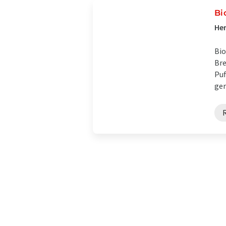
Bi
Her
Bio
Bre
Puf
ger