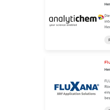
Her
Die
int
Her
Fl
Her
FLU
Rön
ein
bes