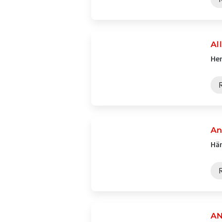
Al
Her
An
Hän
AN