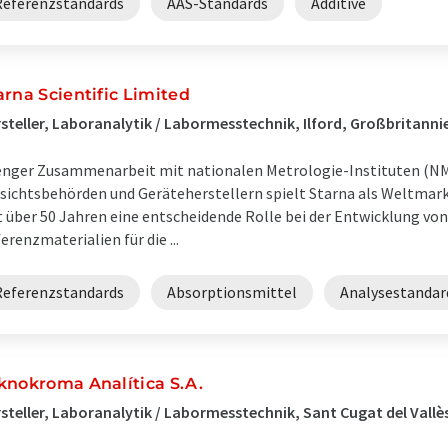
Referenzstandards
AAS-Standards
Additive
arna Scientific Limited
steller, Laboranalytik / Labormesstechnik, Ilford, Großbritanni
enger Zusammenarbeit mit nationalen Metrologie-Instituten (NM
sichtsbehörden und Geräteherstellern spielt Starna als Weltmark
t über 50 Jahren eine entscheidende Rolle bei der Entwicklung von
erenzmaterialien für die ...
Referenzstandards
Absorptionsmittel
Analysestandar
knokroma Analítica S.A.
steller, Laboranalytik / Labormesstechnik, Sant Cugat del Vallè