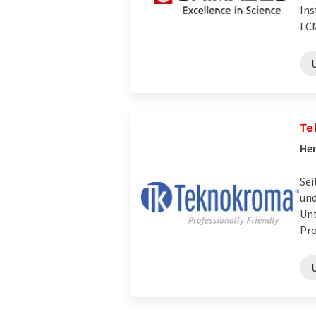
Ins
LCM
Te
Her
Sei
und
Unt
Pro