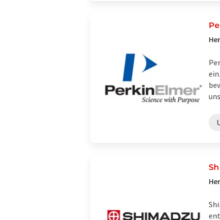
Pe
Her
Per
ein
bew
uns
Sh
Her
Shi
ent