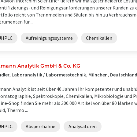
 Advion Interchim Scientific* liefern wir maßgeschneiderte Lösun
ntifizierungs- und Reinigungsanforderungen unserer Kunden zu e
tfolio reicht von Trennmedien und Säulen bis hin zu Verbrauchsm
trumenten für ...
UHPLC
Aufreinigungssysteme
Chemikalien
tmann Analytik GmbH & Co. KG
dler, Laboranalytik / Labormesstechnik, München, Deutschlan
mann Analytik ist seit über 40 Jahren Ihr kompetenter und unabh
omatographie, Spektroskopie, Chemikalien, Mikrobiologie und P
ine-Shop finden Sie mehr als 300.000 Artikel von über 80 Marken w
id, Thermo ...
UHPLC
Absperrhähne
Analysatoren