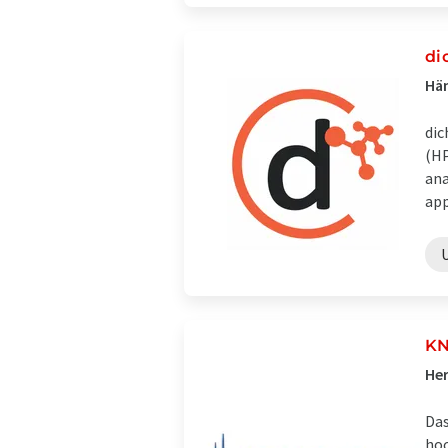
di
Hän
dic
(HP
ana
app
KN
Her
Das
hoc