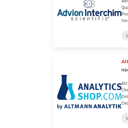
Bei
Qua
Por
Ins
Al
Hän
Alt
Chr
Onl
Oxo