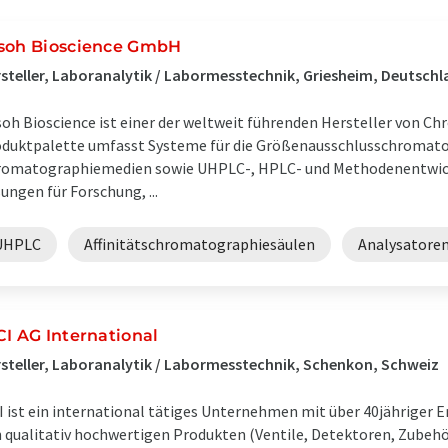
soh Bioscience GmbH
steller, Laboranalytik / Labormesstechnik, Griesheim, Deutsch
oh Bioscience ist einer der weltweit führenden Hersteller von C
duktpalette umfasst Systeme für die Größenausschlusschromato
omatographiemedien sowie UHPLC-, HPLC- und Methodenentwick
ungen für Forschung, ...
UHPLC
Affinitätschromatographiesäulen
Analysatore
CI AG International
steller, Laboranalytik / Labormesstechnik, Schenkon, Schweiz
I ist ein international tätiges Unternehmen mit über 40jähriger E
 qualitativ hochwertigen Produkten (Ventile, Detektoren, Zubeh