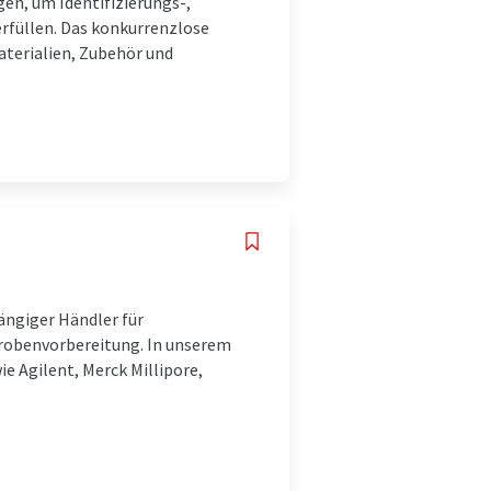
gen, um Identifizierungs-,
rfüllen. Das konkurrenzlose
aterialien, Zubehör und
d
ängiger Händler für
robenvorbereitung. In unserem
ie Agilent, Merck Millipore,