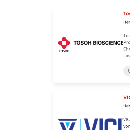
To
Her
Tos
Pro
Chr
Lös
VI
Her
VIC
von