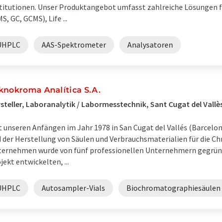
titutionen. Unser Produktangebot umfasst zahlreiche Lösungen
S, GC, GCMS), Life ...
UHPLC
AAS-Spektrometer
Analysatoren
knokroma Analítica S.A.
steller, Laboranalytik / Labormesstechnik, Sant Cugat del Vallè
t unseren Anfängen im Jahr 1978 in San Cugat del Vallés (Barcelo
 der Herstellung von Säulen und Verbrauchsmaterialien für die C
ernehmen wurde von fünf professionellen Unternehmern gegrün
jekt entwickelten, ...
UHPLC
Autosampler-Vials
Biochromatographiesäulen