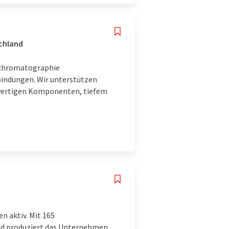
schland
igchromatographie
bindungen. Wir unterstützen
hwertigen Komponenten, tiefem
n aktiv. Mit 165
und produziert das Unternehmen