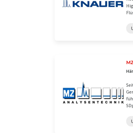
Hig
Flü
MZ
Hän
Sei
Ger
füh
SDp