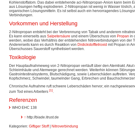
Kohlenstoffatom. Das dabei entstehende aci-Nitropropan-Anion kann beim Er
aus Lösungen heftig explodieren. 2-Nitropropan ist wenig in Wasser löslich, 
organischen Lösungsmitteln. Es ist selbst auch ein hervorragendes Lösungsmi
Verbindungen.
Vorkommen und Herstellung
2-Nitropropan entsteht bei der Verbrennung von Tabak und anderem nitratrei
Es kann einerseits aus
Salpetersäure
und einem Überschuss von
Propan
in 
werden, wobei das Verhältnis der entstehenden Nitroverbindungen von der 
Andererseits kann es durch Reaktion von
Distickstofftetroxid
mit Propan in A
Überschusses Sauerstoff synthetisiert werden.
Toxikologie
Der Hauptaufnahmeweg von 2-Nitropropan verläuft über den Atemtrakt. Akut
Schleimhäute und Atemwege gerechnet werden. Weiterhin können Störungen
Gastrointestinalsystems, Blutschädigung, sowie Leberschäden auftreten. Ve
Kopfschmerz, Schwindel, taumelnder Gang, Erbrechen und Bauchschmerzen
Chronische Aufnahme ruft schwere Leberschäden hervor; ein nachgewiesene
[1]
zum Tod eines Arbeiters
.
Referenzen
WHO EHC 138
↑
http://biade.itrust.de
Kategorien:
Giftiger Stoff
|
Nitroverbindung