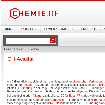
HOME
AKTUELLES
FIRMEN & START-UPS
PRODUKTE
Home
Lexikon
CH-Acidität
CH-Acidität
Als
CH-Acidität
bezeichnet man die Neigung einer
chemischen Verbindung
gebundene
Protonen
abzugeben. Da Kohlenstoff selbst nicht sehr viel
elektr
ist die C-H-Bindung in der Regel, im Gegensatz zu N-H- und O-H-Bindungen, 
Bereitschaft, ein
Carbanion
zu bilden, dementsprechend gering. Dies führt z
[1]
bei unsubstituierten
Alkanen
, z. B. pK
ca. 50 für
Ethan
.
Ist das Kohlenstoff
A
elektronenziehende Gruppen wie
Carbonyle
, Trifluormethyl- oder
Nitrogrupp
stark ausgeprägte negative
induktive Effekt
dafür, dass die C-H-Bindung stärk