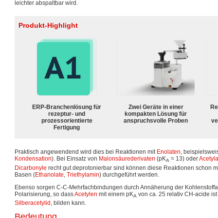
leichter abspaltbar wird.
Produkt-Highlight
ERP-Branchenlösung für
Zwei Geräte in einer
Re
rezeptur- und
kompakten Lösung für
prozessorientierte
anspruchsvolle Proben
ve
Fertigung
Praktisch angewendend wird dies bei Reaktionen mit
Enolaten
, beispielswe
Kondensation
). Bei Einsatz von
Malonsäurederivaten
(pK
≈ 13) oder
Acetyl
A
Dicarbonyle
recht gut deprotonierbar sind können diese Reaktionen schon m
Basen (
Ethanolate
,
Triethylamin
) durchgeführt werden.
Ebenso sorgen C-C-Mehrfachbindungen durch Annäherung der Kohlenstoffat
Polarisierung, so dass
Acetylen
mit einem pK
von ca. 25 relativ CH-acide is
A
Silberacetylid
, bilden kann.
Bedeutung