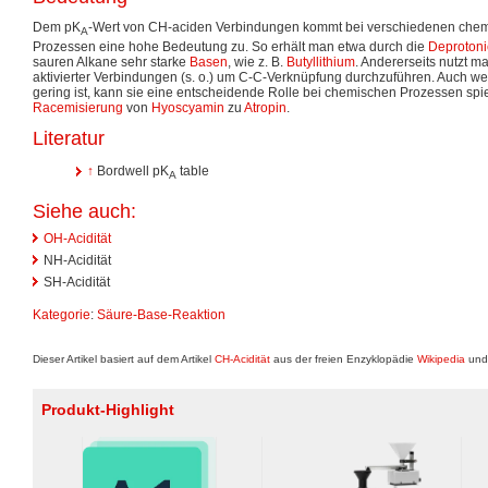
Dem pK
-Wert von CH-aciden Verbindungen kommt bei verschiedenen chem
A
Prozessen eine hohe Bedeutung zu. So erhält man etwa durch die
Deproton
sauren Alkane sehr starke
Basen
, wie z. B.
Butyllithium
. Andererseits nutzt 
aktivierter Verbindungen (s. o.) um C-C-Verknüpfung durchzuführen. Auch we
gering ist, kann sie eine entscheidende Rolle bei chemischen Prozessen spiel
Racemisierung
von
Hyoscyamin
zu
Atropin
.
Literatur
↑
Bordwell pK
table
A
Siehe auch:
OH-Acidität
NH-Acidität
SH-Acidität
Kategorie
:
Säure-Base-Reaktion
Dieser Artikel basiert auf dem Artikel
CH-Acidität
aus der freien Enzyklopädie
Wikipedia
und 
Produkt-Highlight