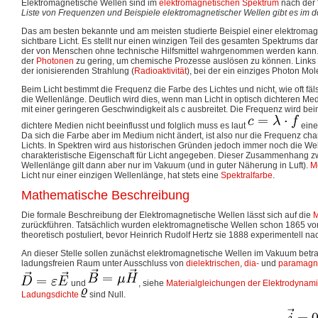
Elektromagnetische Wellen sind im
elektromagnetischen Spektrum
nach der 
Liste von Frequenzen und Beispiele elektromagnetischer Wellen gibt es im dor
Das am besten bekannte und am meisten studierte Beispiel einer elektromag
sichtbare Licht. Es stellt nur einen winzigen Teil des gesamten Spektrums dar
der von Menschen ohne technische Hilfsmittel wahrgenommen werden kann. 
der
Photonen
zu gering, um chemische Prozesse auslösen zu können. Links 
der ionisierenden Strahlung (
Radioaktivität
), bei der ein einziges Photon Mol
Beim Licht bestimmt die Frequenz die Farbe des Lichtes und nicht, wie oft 
die Wellenlänge. Deutlich wird dies, wenn man Licht in optisch dichteren Me
mit einer geringeren Geschwindigkeit als c ausbreitet. Die Frequenz wird be
dichtere Medien nicht beeinflusst und folglich muss es laut
eine
Da sich die Farbe aber im Medium nicht ändert, ist also nur die Frequenz char
Lichts. In Spektren wird aus historischen Gründen jedoch immer noch die We
charakteristische Eigenschaft für Licht angegeben. Dieser Zusammenhang 
Wellenlänge gilt dann aber nur im Vakuum (und in guter Näherung in Luft).
M
Licht nur einer einzigen Wellenlänge, hat stets eine
Spektralfarbe
.
Mathematische Beschreibung
Die formale Beschreibung der Elektromagnetische Wellen lässt sich auf die
M
zurückführen. Tatsächlich wurden elektromagnetische Wellen schon 1865 v
theoretisch postuliert, bevor Heinrich Rudolf Hertz sie 1888 experimentell n
An dieser Stelle sollen zunächst elektromagnetische Wellen im Vakuum betra
ladungsfreien Raum unter Ausschluss von
dielektrischen
,
dia-
und
paramagn
und
, siehe
Materialgleichungen der Elektrodynam
Ladungsdichte
sind Null.