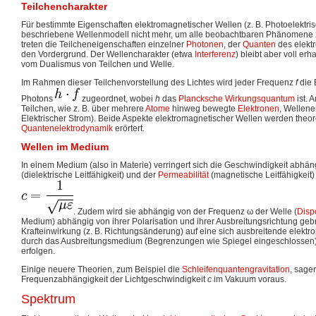
Teilchencharakter
Für bestimmte Eigenschaften elektromagnetischer Wellen (z. B. Photoelektris
beschriebene Wellenmodell nicht mehr, um alle beobachtbaren Phänomene 
treten die Teilcheneigenschaften einzelner
Photonen
, der
Quanten
des elekt
den Vordergrund. Der Wellencharakter (etwa
Interferenz
) bleibt aber voll er
vom Dualismus von Teilchen und Welle.
Im Rahmen dieser Teilchenvorstellung des Lichtes wird jeder Frequenz
f
die 
Photons
zugeordnet, wobei
h
das
Plancksche Wirkungsquantum
ist. 
Teilchen, wie z. B. über mehrere
Atome
hinweg bewegte
Elektronen
, Wellene
Elektrischer Strom). Beide Aspekte elektromagnetischer Wellen werden theo
Quantenelektrodynamik
erörtert.
Wellen im Medium
In einem Medium (also in Materie) verringert sich die Geschwindigkeit abhä
(dielektrische Leitfähigkeit) und der
Permeabilität
(magnetische Leitfähigkeit) 
. Zudem wird sie abhängig von der Frequenz
ω
der Welle (
Disp
Medium) abhängig von ihrer Polarisation und ihrer Ausbreitungsrichtung geb
Krafteinwirkung (z. B. Richtungsänderung) auf eine sich ausbreitende elekt
durch das Ausbreitungsmedium (Begrenzungen wie Spiegel eingeschlossen) o
erfolgen.
Einige neuere Theorien, zum Beispiel die
Schleifenquantengravitation
, sage
Frequenzabhängigkeit der Lichtgeschwindigkeit
c
im Vakuum voraus.
Spektrum