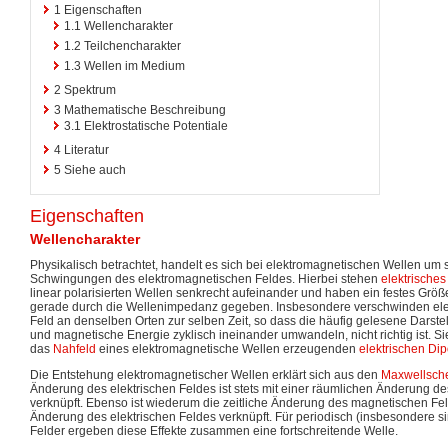
1
Eigenschaften
1.1
Wellencharakter
1.2
Teilchencharakter
1.3
Wellen im Medium
2
Spektrum
3
Mathematische Beschreibung
3.1
Elektrostatische Potentiale
4
Literatur
5
Siehe auch
Eigenschaften
Wellencharakter
Physikalisch betrachtet, handelt es sich bei elektromagnetischen Wellen um 
Schwingungen des elektromagnetischen Feldes. Hierbei stehen
elektrisches
linear polarisierten Wellen senkrecht aufeinander und haben ein festes Größe
gerade durch die Wellenimpedanz gegeben. Insbesondere verschwinden ele
Feld an denselben Orten zur selben Zeit, so dass die häufig gelesene Darstel
und magnetische Energie zyklisch ineinander umwandeln, nicht richtig ist. Sie 
das
Nahfeld
eines elektromagnetische Wellen erzeugenden
elektrischen Dip
Die Entstehung elektromagnetischer Wellen erklärt sich aus den
Maxwellsch
Änderung des elektrischen Feldes ist stets mit einer räumlichen Änderung 
verknüpft. Ebenso ist wiederum die zeitliche Änderung des magnetischen Fel
Änderung des elektrischen Feldes verknüpft. Für periodisch (insbesondere 
Felder ergeben diese Effekte zusammen eine fortschreitende Welle.