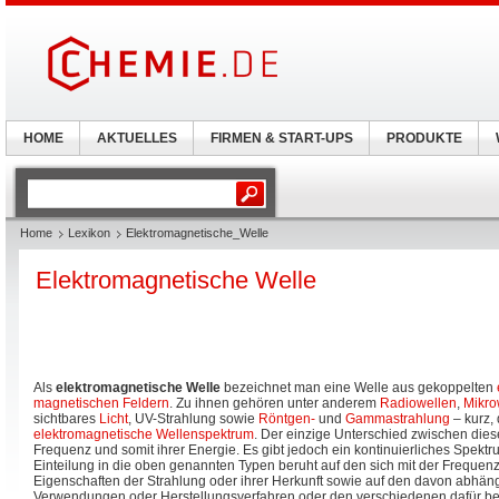
HOME
AKTUELLES
FIRMEN & START-UPS
PRODUKTE
Home
Lexikon
Elektromagnetische_Welle
Elektromagnetische Welle
Als
elektromagnetische Welle
bezeichnet man eine Welle aus gekoppelten
magnetischen Feldern
. Zu ihnen gehören unter anderem
Radiowellen
,
Mikro
sichtbares
Licht
, UV-Strahlung sowie
Röntgen-
und
Gammastrahlung
– kurz,
elektromagnetische Wellenspektrum
. Der einzige Unterschied zwischen diese
Frequenz und somit ihrer Energie. Es gibt jedoch ein kontinuierliches Spektru
Einteilung in die oben genannten Typen beruht auf den sich mit der Frequen
Eigenschaften der Strahlung oder ihrer Herkunft sowie auf den davon abhän
Verwendungen oder Herstellungsverfahren oder den verschiedenen dafür b