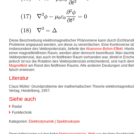
Diese Beschreibung elektromagnetischer Phänomene kann durch Eichtransf
Probleme angepasst werden, um diese zu vereinfachen. Eine Kontroverse übe
insbesondere des Vektorpotenzials, lieferte der
Aharonov-Bohm-Effekt
. Hierb
einen magnetfeldfreien Raum, werden aber dennoch beeinflusst. Man dachte
Vektorpotenzial, das auch im feldfreien Raum vorhanden war, direkt in Erschein
jedoch ist nur die Rotation des Vektorpotenzials entscheidend, und nach de
Magnetfeld
am Rand des feldfreien Raums. Alle anderen Deutungen und Be
falsch erwiesen.
Literatur
Claus Müller: Grundprobleme der mathematischen Theorie elektromagnetis
Verlag, Heidelberg, 1957.
Siehe auch
Radar
Funktechnik
Kategorien:
Elektrodynamik
|
Spektroskopie
Dieser Artikel basiert auf dem Artikel
Elektromagnetische_Welle
aus der freien Enzyklopäd