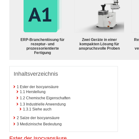
ERP-Branchenlösung für
Zwei Geräte in einer
Re
rezeptur- und
kompakten Lösung für
prozessorientierte
anspruchsvolle Proben
ve
Fertigung
Inhaltsverzeichnis
1
Ester der Isocyansäure
1.1
Herstellung
1.2
Chemische Eigenschaften
1.3
Industrielle Anwendung
1.3.1
Siehe auch
2
Salze der Isocyansäure
3
Medizinische Bedeutung
Ester der Isocyansäure