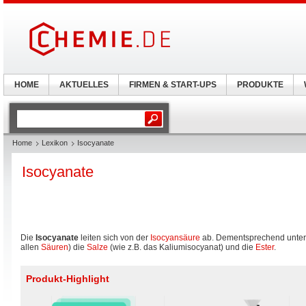
HOME
AKTUELLES
FIRMEN & START-UPS
PRODUKTE
Home
Lexikon
Isocyanate
Isocyanate
Die
Isocyanate
leiten sich von der
Isocyansäure
ab. Dementsprechend unters
allen
Säuren
) die
Salze
(wie z.B. das Kaliumisocyanat) und die
Ester
.
Produkt-Highlight