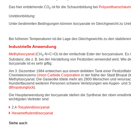
Das hier entstehende CO
ist für die Schaumbildung bei
Polyurethanschäu
2
Uretdionbildung:
Unter bestimmten Bedingungen können Isocyanate im Gleichgewicht zu Uret
Bei höheren Temperaturen ist die Lage des Gleichgewichts zu den stabilere
Industrielle Anwendung
Methylisocyanat
(CH
-N=C=O) ist der einfachste Ester der Isocyansäure. Es i
3
Substanz, die z. B. bei der Herstellung von Pestiziden verwendet wird. Wie d
Isocyanate ist es sehr giftig.
Am 3. Dezember 1984 entwichen aus einem defekten Tank einer Pestizidfab
Chemiekonzerns
Union Carbide Corporation
in der Nähe der Stadt Bhopal (
Methylisocyanat. Die Gaswolke tötete mehr als 2800 Menschen und verursa
Hunderttausend weiteren Personen schwere Verletzungen wie Augen- und 
(
Bhopalunglück
).
Die Hauptanwendung der Isocyanate stellen die Synthese der oben erwähn
wichtigsten Vertreter sind:
2,4-
Toluylendiisocyanat
Hexamethylendiisocyanat
Siehe auch