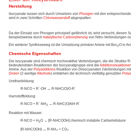
Herstellung
Isocyanate lassen sich durch Umsetzen von
Phosgen
mit den entsprechend
wird in zwei Schritten
Chlorwasserstoff
abgespalten:
Da der Einsatz von Phosgen prinzipiell gefährlich ist, wird versucht, diesen
beispielsweise durch
katalytische
Carbonylierung
von Nitro-Verbindungen o
Ein weiterer Syntheseweg ist die Umsetzung primärer Amine mit Boc
O in A
2
Chemische Eigenschaften
Die Isocyanate sind chemisch hochreaktive Verbindungen, die die Struktur
bedeutendsten Reaktionen der Isocyanatgruppe sind die
Additionsreaktione
Amine. Aus der
Polyadditions
-Reaktion von Diisocyanaten (Verbindungen mit
Diolen
(2-wertige
Alkohole
) entstehen die technisch vielfältig genutzten
Poly
Urethanbildung:
R-NCO + R´-OH → R-NHC(O)O-R´
Harnstoffbildung:
R-NCO + R´-NH
→ R-NHC(O)NH-R´
2
Reaktion mit Wasser:
R-NCO + H
O → [R-NHCOOH] chemisch instabile Carbamidsäure
2
[R-NHCOOH] → R-NH
+ CO
2
2