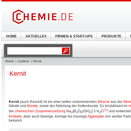
HOME
AKTUELLES
FIRMEN & START-UPS
PRODUKTE
Home
Lexikon
Kernit
Kernit
Kernit
(auch
Rasorit
) ist ein eher selten vorkommendes
Mineral
aus der
Mine
Nitrate und
Borate
, sowie der Abteilung der Kettenborate. Es kristallisiert im
m
[1]
der
chemischen Zusammensetzung
Na
[B
O
(OH)
]·3 H
O
und entwickelt
2
4
6
2
2
Kristalle
, aber auch faserige, körnige bis massige
Aggregate
von weißer Farbe
bekannt.