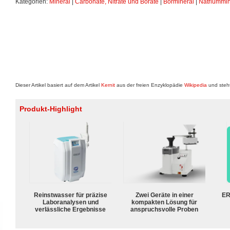
Kategorien:
Mineral
|
Carbonate, Nitrate und Borate
|
Bormineral
|
Natriummin
Dieser Artikel basiert auf dem Artikel
Kernit
aus der freien Enzyklopädie
Wikipedia
und steht
Produkt-Highlight
Reinstwasser für präzise
Zwei Geräte in einer
ER
Laboranalysen und
kompakten Lösung für
verlässliche Ergebnisse
anspruchsvolle Proben