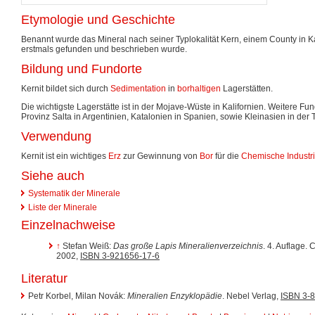
Etymologie und Geschichte
Benannt wurde das Mineral nach seiner Typlokalität Kern, einem County in K
erstmals gefunden und beschrieben wurde.
Bildung und Fundorte
Kernit bildet sich durch
Sedimentation
in
borhaltigen
Lagerstätten.
Die wichtigste Lagerstätte ist in der Mojave-Wüste in Kalifornien. Weitere Fu
Provinz Salta in Argentinien, Katalonien in Spanien, sowie Kleinasien in der T
Verwendung
Kernit ist ein wichtiges
Erz
zur Gewinnung von
Bor
für die
Chemische Industr
Siehe auch
Systematik der Minerale
Liste der Minerale
Einzelnachweise
↑
Stefan Weiß:
Das große Lapis Mineralienverzeichnis
. 4. Auflage.
2002,
ISBN 3-921656-17-6
Literatur
Petr Korbel, Milan Novák:
Mineralien Enzyklopädie
. Nebel Verlag,
ISBN 3-