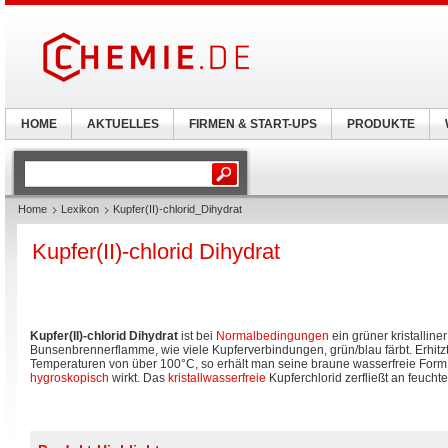
HOME
AKTUELLES
FIRMEN & START-UPS
PRODUKTE
Home
Lexikon
Kupfer(II)-chlorid_Dihydrat
Kupfer(II)-chlorid Dihydrat
Kupfer(II)-chlorid Dihydrat
ist bei
Normalbedingungen
ein grüner kristalliner
Bunsenbrennerflamme, wie viele Kupferverbindungen, grün/blau färbt. Erhitz
Temperaturen von über 100°C, so erhält man seine braune wasserfreie For
hygroskopisch
wirkt. Das
kristallwasserfreie
Kupferchlorid zerfließt an feucht