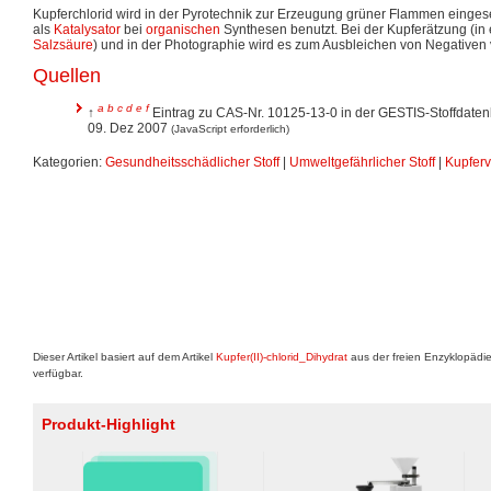
Kupferchlorid wird in der Pyrotechnik zur Erzeugung grüner Flammen einges
als
Katalysator
bei
organischen
Synthesen benutzt. Bei der Kupferätzung (in 
Salzsäure
) und in der Photographie wird es zum Ausbleichen von Negativen
Quellen
a
b
c
d
e
f
↑
Eintrag zu CAS-Nr. 10125-13-0 in der GESTIS-Stoffdate
09. Dez 2007
(JavaScript erforderlich)
Kategorien:
Gesundheitsschädlicher Stoff
|
Umweltgefährlicher Stoff
|
Kupfer
Dieser Artikel basiert auf dem Artikel
Kupfer(II)-chlorid_Dihydrat
aus der freien Enzyklopädi
verfügbar.
Produkt-Highlight