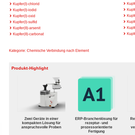
Kupfe
Kupfer(I)-chlorid
Kupfe
Kupfer(I)-iodid
Kupfe
Kupfer(I)-oxid
Kupfe
Kupfer(I)-sulfid
Kupf
Kupfer(II)-arsenit
Kupf
Kupfer(II)-carbonat
Kategorie
:
Chemische Verbindung nach Element
Produkt-Highlight
Zwei Geräte in einer
ERP-Branchenlösung für
Re
kompakten Lösung für
rezeptur- und
anspruchsvolle Proben
prozessorientierte
ve
Fertigung