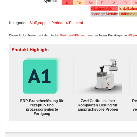
Symbol
K
Ca
Sc
Ti
V
Cr
M
Alkalimetalle
Erdalkalim
sonstige Metalle
Halbmetal
Kategorien:
Stoffgruppe
|
Periode-4-Element
Dieser Artikel basiert auf dem Artikel
Periode-4-Element
aus der freien Enzyklopädie
Wikipe
Produkt-Highlight
ERP-Branchenlösung für
Zwei Geräte in einer
Re
rezeptur- und
kompakten Lösung für
prozessorientierte
anspruchsvolle Proben
ve
Fertigung