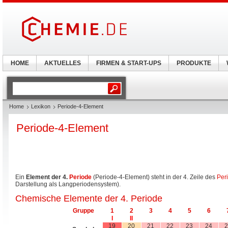
HOME
AKTUELLES
FIRMEN & START-UPS
PRODUKTE
Home
Lexikon
Periode-4-Element
Periode-4-Element
Ein
Element der 4.
Periode
(Periode-4-Element) steht in der 4. Zeile des
Per
Darstellung als Langperiodensystem).
Chemische Elemente der 4. Periode
Gruppe
1
2
3
4
5
6
I
II
19
20
21
22
23
24
2