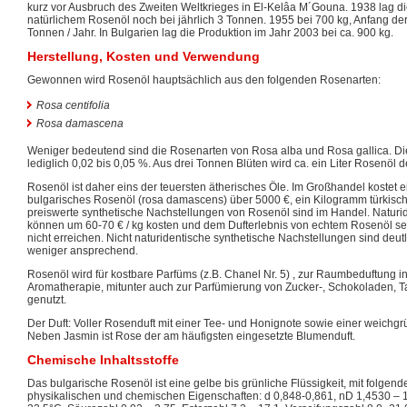
kurz vor Ausbruch des Zweiten Weltkrieges in El-Kelâa M´Gouna. 1938 lag d
natürlichem Rosenöl noch bei jährlich 3 Tonnen. 1955 bei 700 kg, Anfang de
Tonnen / Jahr. In Bulgarien lag die Produktion im Jahr 2003 bei ca. 900 kg.
Herstellung, Kosten und Verwendung
Gewonnen wird Rosenöl hauptsächlich aus den folgenden Rosenarten:
Rosa centifolia
Rosa damascena
Weniger bedeutend sind die Rosenarten von Rosa alba und Rosa gallica. Die
lediglich 0,02 bis 0,05 %. Aus drei Tonnen Blüten wird ca. ein Liter Rosenöl des
Rosenöl ist daher eins der teuersten ätherisches Öle. Im Großhandel kostet 
bulgarisches Rosenöl (rosa damascens) über 5000 €, ein Kilogramm türkisc
preiswerte synthetische Nachstellungen von Rosenöl sind im Handel. Natur
können um 60-70 € / kg kosten und dem Dufterlebnis von echtem Rosenöl s
nicht erreichen. Nicht naturidentische synthetische Nachstellungen sind deut
weniger ansprechend.
Rosenöl wird für kostbare Parfüms (z.B. Chanel Nr. 5) , zur Raumbeduftung in
Aromatherapie, mitunter auch zur Parfümierung von Zucker-, Schokoladen, 
genutzt.
Der Duft: Voller Rosenduft mit einer Tee- und Honignote sowie einer weichgr
Neben Jasmin ist Rose der am häufigsten eingesetzte Blumenduft.
Chemische Inhaltsstoffe
Das bulgarische Rosenöl ist eine gelbe bis grünliche Flüssigkeit, mit folgend
physikalischen und chemischen Eigenschaften: d 0,848-0,861, nD 1,4530 – 1,4