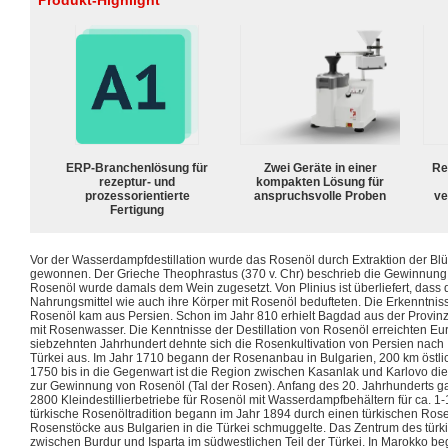
Produkt-Highlight
ERP-Branchenlösung für
Zwei Geräte in einer
Re
rezeptur- und
kompakten Lösung für
prozessorientierte
anspruchsvolle Proben
ve
Fertigung
Vor der Wasserdampfdestillation wurde das Rosenöl durch Extraktion der Blüte
gewonnen. Der Grieche Theophrastus (370 v. Chr) beschrieb die Gewinnun
Rosenöl wurde damals dem Wein zugesetzt. Von Plinius ist überliefert, dass 
Nahrungsmittel wie auch ihre Körper mit Rosenöl bedufteten. Die Erkenntniss
Rosenöl kam aus Persien. Schon im Jahr 810 erhielt Bagdad aus der Provinz
mit Rosenwasser. Die Kenntnisse der Destillation von Rosenöl erreichten Eu
siebzehnten Jahrhundert dehnte sich die Rosenkultivation von Persien nach 
Türkei aus. Im Jahr 1710 begann der Rosenanbau in Bulgarien, 200 km östlic
1750 bis in die Gegenwart ist die Region zwischen Kasanlak und Karlovo d
zur Gewinnung von Rosenöl (Tal der Rosen). Anfang des 20. Jahrhunderts ga
2800 Kleindestillierbetriebe für Rosenöl mit Wasserdampfbehältern für ca. 1
türkische Rosenöltradition begann im Jahr 1894 durch einen türkischen Ros
Rosenstöcke aus Bulgarien in die Türkei schmuggelte. Das Zentrum des tür
zwischen Burdur und Isparta im südwestlichen Teil der Türkei. In Marokko b