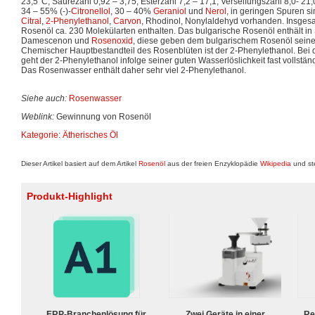
23,5°C, Säurezahl 0,92 – 3,75, Esterzahl 7,2 – 17,1, Verseifungszahl 8,0- 21,0
34 – 55% (-)-
Citronellol
, 30 – 40%
Geraniol
und
Nerol
, in geringen Spuren si
Citral
,
2-Phenylethanol
,
Carvon
, Rhodinol, Nonylaldehyd vorhanden. Insgesa
Rosenöl ca. 230 Molekülarten enthalten. Das bulgarische Rosenöl enthält i
Damescenon und
Rosenoxid
, diese geben dem bulgarischem Rosenöl sein
Chemischer Hauptbestandteil des Rosenblüten ist der 2-Phenylethanol. Bei 
geht der 2-Phenylethanol infolge seiner guten Wasserlöslichkeit fast vollstän
Das Rosenwasser enthält daher sehr viel 2-Phenylethanol.
Siehe auch:
Rosenwasser
Weblink:
Gewinnung von Rosenöl
Kategorie
:
Ätherisches Öl
Dieser Artikel basiert auf dem Artikel
Rosenöl
aus der freien Enzyklopädie
Wikipedia
und st
Produkt-Highlight
ERP-Branchenlösung für
Zwei Geräte in einer
Re