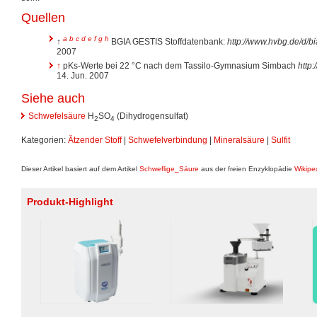
Quellen
a
b
c
d
e
f
g
h
↑
BGIA GESTIS Stoffdatenbank:
http://www.hvbg.de/d/bi
2007
↑
pKs-Werte bei 22 °C nach dem Tassilo-Gymnasium Simbach
http
14. Jun. 2007
Siehe auch
Schwefelsäure
H
SO
(Dihydrogensulfat)
2
4
Kategorien:
Ätzender Stoff
|
Schwefelverbindung
|
Mineralsäure
|
Sulfit
Dieser Artikel basiert auf dem Artikel
Schweflige_Säure
aus der freien Enzyklopädie
Wikipe
Produkt-Highlight