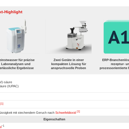
t-Highlight
einstwasser für präzise
Zwei Geräte in einer
ERP-Branchenlös
Laboranalysen und
kompakten Lösung für
rezeptur- u
erlässliche Ergebnisse
anspruchsvolle Proben
prozessorientierte 
IV)-säure
säure (IUPAC)
[1]
2
[1]
lüssigkeit mit stechendem Geruch nach
Schwefeldioxid
Eigenschaften
−1
l