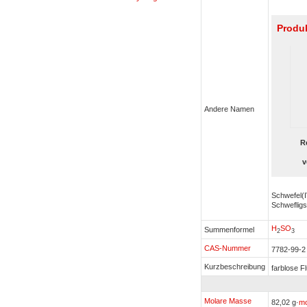
Produk
Andere Namen
R
v
Schwefel(
Schweflig
H
S
O
Summenformel
2
3
CAS-Nummer
7782-99-
Kurzbeschreibung
farblose F
Molare Masse
82,02 g·
mo