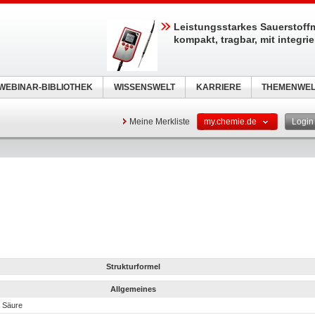
Leistungsstarkes Sauerstoff
kompakt, tragbar, mit integri
WEBINAR-BIBLIOTHEK
WISSENSWELT
KARRIERE
THEMENWEL
Meine Merkliste
my.chemie.de
Logi
Strukturformel
Allgemeines
e Säure