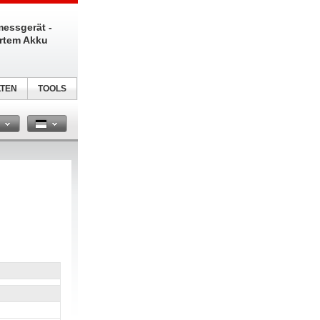
messgerät -
ertem Akku
TEN
TOOLS
n