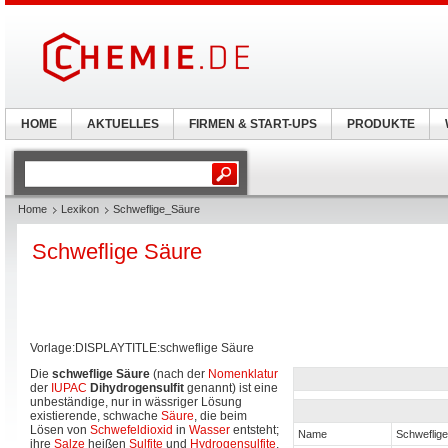
HOME
AKTUELLES
FIRMEN & START-UPS
PRODUKTE
Home
Lexikon
Schweflige_Säure
Schweflige Säure
Vorlage:DISPLAYTITLE:schweflige Säure
Die
schweflige Säure
(nach der
Nomenklatur
der
IUPAC
Dihydrogensulfit
genannt) ist eine
unbeständige, nur in wässriger Lösung
existierende, schwache
Säure
, die beim
Lösen von
Schwefeldioxid
in
Wasser
entsteht;
Name
Schweflig
ihre
Salze
heißen
Sulfite
und
Hydrogensulfite
.