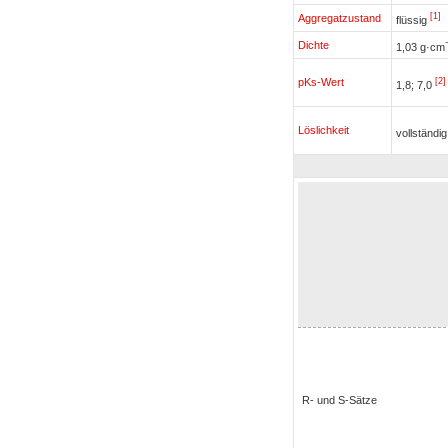
[1]
Aggregatzustand
flüssig
Dichte
1,03 g·cm
[2]
pKs-Wert
1,8; 7,0
Löslichkeit
vollständi
R- und S-Sätze