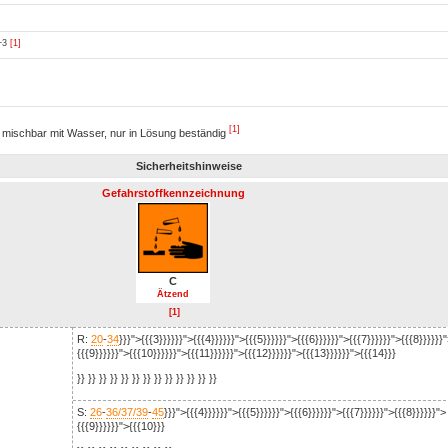
−3
[1]
[1]
g mischbar mit Wasser, nur in Lösung beständig
Sicherheitshinweise
Gefahrstoffkennzeichnung
C
Ätzend
[1]
R:
20
-
34
}}}">{{{3}}}}}}">{{{4}}}}}}">{{{5}}}}}}">{{{6}}}}}}">{{{7}}}}}}">{{{8}}}}}}
{{{9}}}}}}">{{{10}}}}}}">{{{11}}}}}}">{{{12}}}}}}">{{{13}}}}}}">{{{14}}}
}} }} }} }} }} }} }} }} }} }} }} }} }}
S:
26
-
36/37/39
-
45
}}}">{{{4}}}}}}">{{{5}}}}}}">{{{6}}}}}}">{{{7}}}}}}">{{{8}}}}}}">
{{{9}}}}}}">{{{10}}}