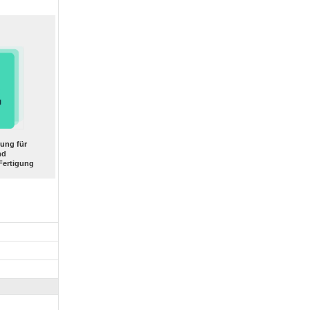
ung für
nd
Fertigung