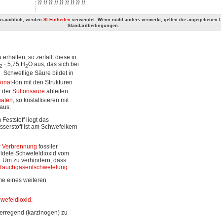
}} }} }} }} }} }} }} }} }}
bräuchlich, werden
SI-Einheiten
verwendet. Wenn nicht anders vermerkt, gelten die angegebenen D
Standardbedingungen.
halten, so zerfällt diese in
· 5,75 H
O aus, das sich bei
2
2
r. Schweflige Säure bildet in
fonat
-Ion mit den Strukturen
d der
Sulfonsäure
ableiten
aten
, so kristallisieren mit
 aus.
 Feststoff liegt das
sserstoff ist am Schwefelkern
r
Verbrennung
fossiler
ldete Schwefeldioxid vom
 Um zu verhindern, dass
Rauchgasentschwefelung
.
me eines weiteren
wefeldioxid
.
erregend (karzinogen) zu