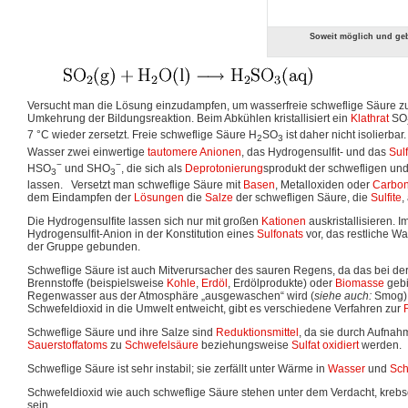
Soweit möglich und ge
Versucht man die Lösung einzudampfen, um wasserfreie schweflige Säure zu er
Umkehrung der Bildungsreaktion. Beim Abkühlen kristallisiert ein
Klathrat
SO
7 °C wieder zersetzt. Freie schweflige Säure H
SO
ist daher nicht isolierba
2
3
Wasser zwei einwertige
tautomere
Anionen
, das Hydrogensulfit- und das
Sul
−
−
HSO
und SHO
, die sich als
Deprotonierung
sprodukt der schwefligen un
3
3
lassen. Versetzt man schweflige Säure mit
Basen
, Metalloxiden oder
Carbon
dem Eindampfen der
Lösungen
die
Salze
der schwefligen Säure, die
Sulfite
,
Die Hydrogensulfite lassen sich nur mit großen
Kationen
auskristallisieren. Im
Hydrogensulfit-Anion in der Konstitution eines
Sulfonats
vor, das restliche Wa
der Gruppe gebunden.
Schweflige Säure ist auch Mitverursacher des sauren Regens, da das bei de
Brennstoffe (beispielsweise
Kohle
,
Erdöl
, Erdölprodukte) oder
Biomasse
gebi
Regenwasser aus der Atmosphäre „ausgewaschen“ wird (
siehe auch:
Smog).
Schwefeldioxid in die Umwelt entweicht, gibt es verschiedene Verfahren zur
Schweflige Säure und ihre Salze sind
Reduktionsmittel
, da sie durch Aufnah
Sauerstoffatoms
zu
Schwefelsäure
beziehungsweise
Sulfat
oxidiert
werden.
Schweflige Säure ist sehr instabil; sie zerfällt unter Wärme in
Wasser
und
Sch
Schwefeldioxid wie auch schweflige Säure stehen unter dem Verdacht, krebs
sein.