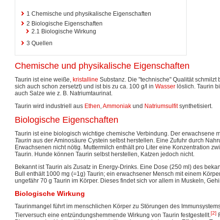
1
Chemische und physikalische Eigenschaften
2
Biologische Eigenschaften
2.1
Biologische Wirkung
3
Quellen
Chemische und physikalische Eigenschaften
Taurin ist eine weiße,
kristalline
Substanz. Die "technische" Qualität schmilzt 
sich auch schon zersetzt) und ist bis zu ca. 100 g/l in
Wasser
löslich. Taurin 
auch Salze wie z. B. Natriumtaurinat.
Taurin wird industriell aus
Ethen
,
Ammoniak
und
Natriumsulfit
synthetisiert.
Biologische Eigenschaften
Taurin ist eine biologisch wichtige chemische Verbindung. Der erwachsene 
Taurin
aus der Aminosäure Cystein selbst herstellen. Eine Zufuhr durch Nahru
Erwachsenen nicht nötig. Muttermilch enthält pro Liter eine Konzentration z
Taurin. Hunde können Taurin selbst herstellen, Katzen jedoch nicht.
Bekannt ist Taurin als Zusatz in Energy-Drinks. Eine Dose (250 ml) des bek
Bull enthält 1000 mg (=1g) Taurin; ein erwachsener Mensch mit einem Körpe
ungefähr 70 g Taurin im Körper. Dieses findet sich vor allem in Muskeln, Gehi
Biologische Wirkung
Taurinmangel führt im menschlichen Körper zu Störungen des Immunsystem
[2]
Tierversuch eine entzündungshemmende Wirkung von Taurin festgestellt.
F