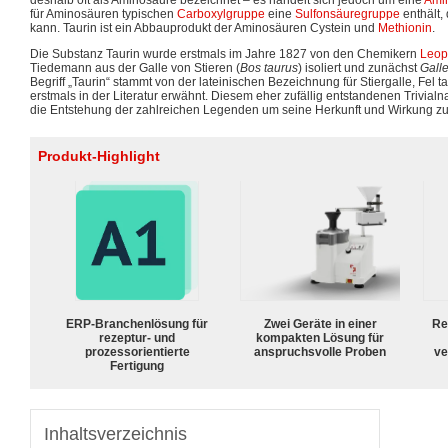
deshalb oft als Aminosäure bezeichnet – es handelt sich jedoch um eine
Ami
für Aminosäuren typischen
Carboxylgruppe
eine
Sulfonsäuregruppe
enthält,
kann. Taurin ist ein Abbauprodukt der Aminosäuren Cystein und
Methionin
.
Die Substanz Taurin wurde erstmals im Jahre 1827 von den Chemikern
Leop
Tiedemann aus der Galle von Stieren (
Bos taurus
) isoliert und zunächst
Gall
Begriff „Taurin“ stammt von der lateinischen Bezeichnung für Stiergalle, Fel t
erstmals in der Literatur erwähnt. Diesem eher zufällig entstandenen Trivial
die Entstehung der zahlreichen Legenden um seine Herkunft und Wirkung z
Produkt-Highlight
ERP-Branchenlösung für
Zwei Geräte in einer
Re
rezeptur- und
kompakten Lösung für
prozessorientierte
anspruchsvolle Proben
ve
Fertigung
Inhaltsverzeichnis