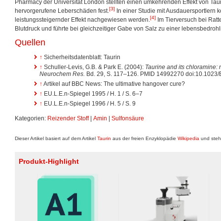
Pharmacy der Universität London stellten einen umkehrenden Effekt von Tau
[3]
hervorgerufene Leberschäden fest.
In einer Studie mit Ausdauersportlern k
[4]
leistungssteigernder Effekt nachgewiesen werden.
Im Tierversuch bei Ratt
Blutdruck und führte bei gleichzeitiger Gabe von Salz zu einer lebensbedroh
Quellen
↑
Sicherheitsdatenblatt: Taurin
↑
Schuller-Levis, G.B. & Park E. (2004):
Taurine and its chloramine: 
Neurochem Res.
Bd. 29, S. 117–126. PMID 14992270 doi:10.102
↑
Artikel auf BBC News: The ultimative hangover cure?
↑
EU.L.E.n-Spiegel 1995 / H. 1 / S. 6–7
↑
EU.L.E.n-Spiegel 1996 / H. 5 / S. 9
Kategorien:
Reizender Stoff
|
Amin
|
Sulfonsäure
Dieser Artikel basiert auf dem Artikel
Taurin
aus der freien Enzyklopädie
Wikipedia
und steh
Produkt-Highlight