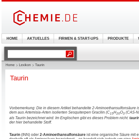
HOME
AKTUELLES
FIRMEN & START-UPS
PRODUKTE
Home
Lexikon
Taurin
Taurin
Vorbemerkung: Die in diesem Artikel behandelte 2-Aminoethansulfonsäure ist
dem aus Artemisia-Arten isolierten Sesquiterpen
Gracilin
(C
H
O
(CAS-Nr.
15
20
3
als Taurin bezeichnet wird. Im Englischen gibt es dieses Problem nicht:
tauri
der hier behandelte Stoff.
Taurin
(INN) oder
2-Aminoethansulfonsäure
ist eine organische Säure mit e