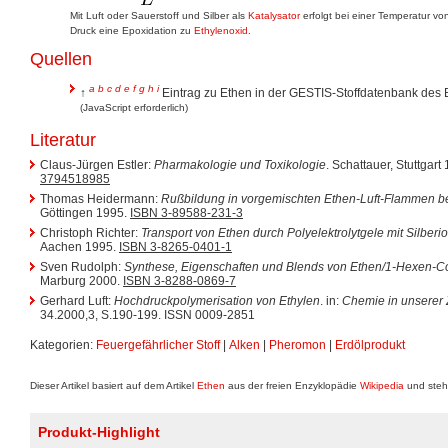
Mit Luft oder Sauerstoff und Silber als
Katalysator
erfolgt bei einer Temperatur v
Druck eine Epoxidation zu
Ethylenoxid
.
Quellen
a
b
c
d
e
f
g
h
i
↑
Eintrag zu Ethen in der GESTIS-Stoffdatenbank des
(JavaScript erforderlich)
Literatur
Claus-Jürgen Estler:
Pharmakologie und Toxikologie
. Schattauer, Stuttgar
3794518985
Thomas Heidermann:
Rußbildung in vorgemischten Ethen-Luft-Flammen b
Göttingen 1995.
ISBN 3-89588-231-3
Christoph Richter:
Transport von Ethen durch Polyelektrolytgele mit Silberi
Aachen 1995.
ISBN 3-8265-0401-1
Sven Rudolph:
Synthese, Eigenschaften und Blends von Ethen/1-Hexen-
Marburg 2000.
ISBN 3-8288-0869-7
Gerhard Luft:
Hochdruckpolymerisation von Ethylen
. in:
Chemie in unserer Z
34.2000,3, S.190-199. ISSN 0009-2851
Kategorien:
Feuergefährlicher Stoff
|
Alken
|
Pheromon
|
Erdölprodukt
Dieser Artikel basiert auf dem Artikel
Ethen
aus der freien Enzyklopädie
Wikipedia
und steh
Produkt-Highlight