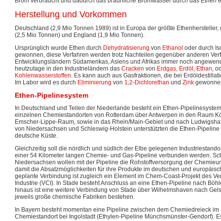
Brom verbraucht und dadurch das bräunliche Bromwasser durch das Ethen en
Herstellung und Vorkommen
Deutschland (2,9 Mio Tonnen 1989) ist in Europa der größte Ethenhersteller, 
(2,5 Mio Tonnen) und England (1,9 Mio Tonnen).
Ursprünglich wurde Ethen durch
Dehydratisierung
von
Ethanol
oder durch Is
gewonnen, diese Verfahren werden trotz Nachteilen gegenüber anderen Verf
Entwicklungsländern Südamerikas, Asiens und Afrikas immer noch angewendet
heutzutage in den Industrieländern das
Cracken
von
Erdgas
,
Erdöl
,
Ethan
, o
Kohlenwasserstoffen
. Es kann auch aus Gasfraktionen, die bei Erdöldestillati
Im Labor wird es durch
Eliminierung
von
1,2-Dichlorethan
und
Zink
gewonne
Ethen-Pipelinesystem
In Deutschland und Teilen der Niederlande besteht ein Ethen-Pipelinesyste
einzelnen Chemiestandorten von Rotterdam über Antwerpen in den Raum Köl
Emscher-Lippe-Raum, sowie in das Rhein/Main-Gebiet und nach Ludwigsha
von Niedersachsen und Schleswig-Holstein unterstützten die Ethen-Pipeline
deutsche Küste.
Gleichzeitig soll die nördlich und südlich der Elbe gelegenen Industriestando
einer 54 Kilometer langen Chemie- und Gas-Pipeline verbunden werden. Sc
Niedersachsen wollen mit der Pipeline die Rohstoffversorgung der Chemie
damit die Absatzmöglichkeiten für ihre Produkte im deutschen und europäis
geplante Verbindung ist zugleich ein Element im Chem-Coast-Projekt des 
Industrie (VCI). In Stade besteht Anschluss an eine Ethen-Pipeline nach Böh
hinaus ist eine weitere Verbindung von Stade über Wilhelmshaven nach Gel
jeweils große chemische Fabriken bestehen.
In Bayern besteht momentan eine Pipeline zwischen dem Chemiedreieck i
Chemiestandort bei Ingolstadt (Ethylen-Pipeline Münchsmünster-Gendorf). Es