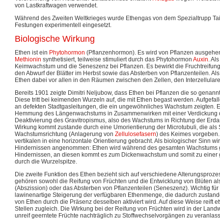
von Lastkraftwagen verwendet.
Während des Zweiten Weltkrieges wurde Ethengas von dem Spezialtrupp Taif
Festungen experimentell eingesetzt.
Biologische Wirkung
Ethen ist ein
Phytohormon
(Pflanzenhormon). Es wird von Pflanzen ausgehe
Methionin
synthetisiert, teilweise stimuliert durch das Phytohormon
Auxin
. Al
Keimwachstum und die Seneszenz bei Pflanzen. Es bewirkt die Fruchtreifung,
den Abwurf der Blätter im Herbst sowie das Absterben von Pflanzenteilen. Als
Ethen dabei vor allen in den Räumen zwischen den Zellen, den Interzellulare
Bereits 1901 zeigte Dimitri Neljubow, dass Ethen bei Pflanzen die so genann
Diese tritt bei keimenden Wurzeln auf, die mit Ethen begast werden. Aufgefall
an defekten Stadtgasleitungen, die ein ungewöhnliches Wachstum zeigten. E
Hemmung des Längenwachstums in Zusammenwirken mit einer Verdickung d
Deaktivierung des Gravitropismus, also des Wachstums in Richtung der Erda
Wirkung kommt zustande durch eine Umorientierung der Microtubuli, die als S
Wachstumsrichtung (Anlagerung von
Zellulosefasern
) des Keimes vorgeben.
vertikalen in eine horizontale Orientierung gebracht. Als biologischer Sinn 
Hindernissen angenommen: Ethen wird während des gesamten Wachstums geb
Hindernissen, an diesen kommt es zum Dickenwachstum und somit zu einer g
durch die Wurzelspitze.
Die zweite Funktion des Ethen bezieht sich auf verschiedene Alterungsproze
gehören sowohl die Reifung von Früchten und die Entwicklung von Blüten als
(Abszission) oder das Absterben von Pflanzenteilen (Seneszenz). Wichtig für 
lawinenartige Steigerung der verfügbaren Ethenmenge, die dadurch zustan
von Ethen durch die Präsenz desselben aktiviert wird. Auf diese Weise reift e
Stellen zugleich. Die Wirkung bei der Reifung von Früchten wird in der Landw
unreif geerntete Früchte nachträglich zu Stoffwechselvorgängen zu veranlasse