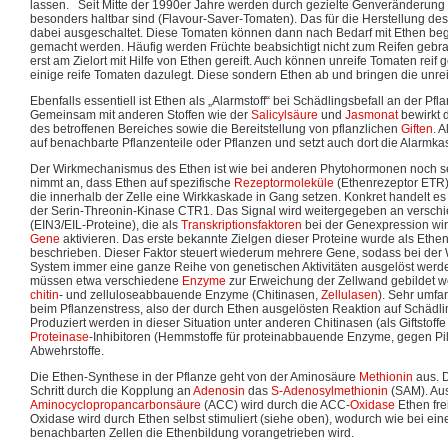
lassen. Seit Mitte der 1990er Jahre werden durch gezielte Genveränderung 
besonders haltbar sind (Flavour-Saver-Tomaten). Das für die Herstellung de
dabei ausgeschaltet. Diese Tomaten können dann nach Bedarf mit Ethen beg
gemacht werden. Häufig werden Früchte beabsichtigt nicht zum Reifen gebrac
erst am Zielort mit Hilfe von Ethen gereift. Auch können unreife Tomaten re
einige reife Tomaten dazulegt. Diese sondern Ethen ab und bringen die unre
Ebenfalls essentiell ist Ethen als „Alarmstoff“ bei Schädlingsbefall an der P
Gemeinsam mit anderen Stoffen wie der
Salicylsäure
und
Jasmonat
bewirkt 
des betroffenen Bereiches sowie die Bereitstellung von pflanzlichen
Giften
. 
auf benachbarte Pflanzenteile oder Pflanzen und setzt auch dort die Alarmk
Der Wirkmechanismus des Ethen ist wie bei anderen Phytohormonen noch se
nimmt an, dass Ethen auf spezifische
Rezeptormoleküle
(Ethenrezeptor ETR
die innerhalb der Zelle eine Wirkkaskade in Gang setzen. Konkret handelt es
der Serin-Threonin-Kinase CTR1. Das Signal wird weitergegeben an verschi
(EIN3/EIL-Proteine), die als
Transkriptionsfaktoren
bei der Genexpression wi
Gene
aktivieren. Das erste bekannte Zielgen dieser Proteine wurde als Eth
beschrieben. Dieser Faktor steuert wiederum mehrere Gene, sodass bei der 
System immer eine ganze Reihe von genetischen Aktivitäten ausgelöst werde
müssen etwa verschiedene
Enzyme
zur Erweichung der Zellwand gebildet w
chitin
- und zelluloseabbauende Enzyme (Chitinasen,
Zellulasen
). Sehr umfa
beim Pflanzenstress, also der durch Ethen ausgelösten Reaktion auf Schäd
Produziert werden in dieser Situation unter anderen Chitinasen (als Giftstoffe
Proteinase
-Inhibitoren (Hemmstoffe für proteinabbauende Enzyme, gegen Pil
Abwehrstoffe.
Die Ethen-Synthese in der Pflanze geht von der Aminosäure
Methionin
aus. D
Schritt durch die Kopplung an
Adenosin
das
S-Adenosylmethionin
(SAM). Au
Aminocyclopropancarbonsäure
(ACC) wird durch die ACC-
Oxidase
Ethen fre
Oxidase wird durch Ethen selbst stimuliert (siehe oben), wodurch wie bei ein
benachbarten Zellen die Ethenbildung vorangetrieben wird.