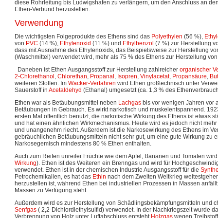
diese Rohrleitung bis Ludwigshafen zu verlängern, um den Anschluss an d
Ethen-Verbund herzustellen.
Verwendung
Die wichtigsten Folgeprodukte des Ethens sind das
Polyethylen
(56 %),
Ethyl
von
PVC
(14 %),
Ethylenoxid
(11 %) und
Ethylbenzol
(7 %) zur Herstellung 
dass mit Ausnahme des Ethylenoxids, das Beispielsweise zur Herstellung vo
(Waschmittel) verwendet wird, mehr als 75 % des Ethens zur Herstellung von
Daneben ist Ethen Ausgangsstoff zur Herstellung zahlreicher
organischer V
2-Chlorethanol
,
Chlorethan
,
Propanal
,
Isopren
,
Vinylacetat
,
Propansäure
,
Bu
weiteren Stoffen. Im
Wacker-Verfahren
wird Ethen großtechnisch unter Verw
Sauerstoff in
Acetaldehyd
(Ethanal) umgesetzt (ca. 1,3 % des Ethenverbrauch
Ethen war als Betäubungsmittel neben
Lachgas
bis vor wenigen Jahren vor 
Betäubungen in Gebrauch. Es wirkt narkotisch und muskelentspannend. 192
ersten Mal öffentlich benutzt, die narkotische Wirkung des Ethens ist etwas st
und hat einen ähnlichen Wirkmechanismus. Heute wird es jedoch nicht mehr 
und unangenehm riecht. Außerdem ist die Narkosewirkung des Ethens im Ve
gebräuchlichen Betäubungsmitteln nicht sehr gut, um eine gute Wirkung zu e
Narkosegemisch mindestens 80 % Ethen enthalten.
Auch zum Reifen unreifer Früchte wie dem Apfel, Bananen und Tomaten wird
Wirkung
). Ethen ist des Weiteren ein Brenngas und wird für Hochgeschwindig
verwendet. Ethen ist in der chemischen Industrie Ausgangsstoff für die
Synth
Petrochemikalien, es hat das
Ethin
nach dem Zweiten Weltkrieg weitestgehend
herzustellen ist, während Ethen bei industriellen Prozessen in Massen anfällt
Massen zu Verfügung steht.
Außerdem wird es zur Herstellung von Schädlingsbekämpfungsmitteln und 
Senfgas
( 2,2-Dichlordiethylsulfid) verwendet. In der Nachkriegszeit wurde d
Verbrennung von Holz unter Luftabschluss entsteht
Holzgas
wegen Treibstof