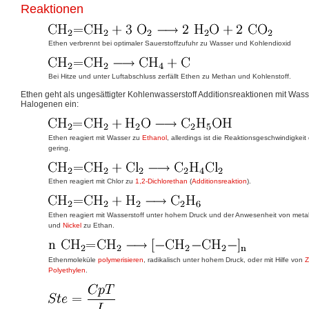
Reaktionen
Ethen verbrennt bei optimaler Sauerstoffzufuhr zu Wasser und Kohlendioxid
Bei Hitze und unter Luftabschluss zerfällt Ethen zu Methan und Kohlenstoff.
Ethen geht als ungesättigter Kohlenwasserstoff Additionsreaktionen mit Wass
Halogenen ein:
Ethen reagiert mit Wasser zu
Ethanol
, allerdings ist die Reaktionsgeschwindigke
gering.
Ethen reagiert mit Chlor zu
1,2-Dichlorethan
(
Additionsreaktion
).
Ethen reagiert mit Wasserstoff unter hohem Druck und der Anwesenheit von metal
und
Nickel
zu Ethan.
Ethenmoleküle
polymerisieren
, radikalisch unter hohem Druck, oder mit Hilfe von
Z
Polyethylen
.