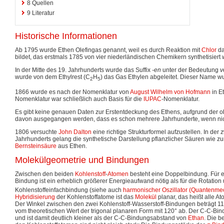
8
Quellen
9
Literatur
Historische Informationen
Ab 1795 wurde Ethen Olefingas genannt, weil es durch Reaktion mit
Chlor
da
bildet, das erstmals 1785 von vier niederländischen Chemikern synthetisiert 
In der Mitte des 19. Jahrhunderts wurde das Suffix
-en
unter der Bedeutung
v
wurde von dem Ethylrest (C
H
) das Gas Ethylen abgeleitet. Dieser Name w
2
5
1866 wurde es nach der Nomenklatur von
August Wilhelm von Hofmann
in E
Nomenklatur war schließlich auch Basis für die
IUPAC
-Nomenklatur.
Es gibt keine genauen Daten zur Erstentdeckung des Ethens, aufgrund der
davon ausgegangen werden, dass es schon mehrere Jahrhunderte, wenn nicht
1806 versuchte
John Dalton
eine richtige Strukturformel aufzustellen. In der 
Jahrhunderts gelang die synthetische Darstellung pflanzlicher Säuren wie zu
Bernsteinsäure
aus Ethen.
Molekülgeometrie und Bindungen
Zwischen den beiden
Kohlenstoff
-
Atomen
besteht eine Doppelbindung. Für e
Bindung ist ein erheblich größerer Energieaufwand nötig als für die Rotation
Kohlenstoffeinfachbindung (siehe auch
harmonischer Oszillator (Quantenme
Hybridisierung
der Kohlenstoffatome ist das
Molekül
planar, das heißt alle A
Der Winkel zwischen den zwei Kohlenstoff-Wasserstoff-Bindungen beträgt 117
vom theoretischen Wert der trigonal planaren Form mit 120° ab. Der C-C-Bi
und ist damit deutlich kleiner als der C-C-Bindungsabstand von
Ethan
. Die 