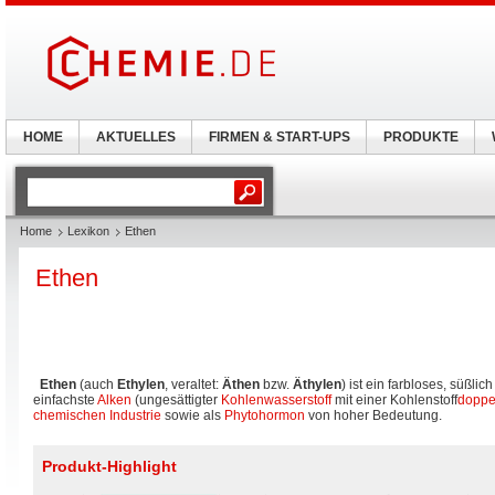
HOME
AKTUELLES
FIRMEN & START-UPS
PRODUKTE
Home
Lexikon
Ethen
Ethen
Ethen
(auch
Ethylen
, veraltet:
Äthen
bzw.
Äthylen
) ist ein farbloses, süßli
einfachste
Alken
(ungesättigter
Kohlenwasserstoff
mit einer Kohlenstoff
doppe
chemischen Industrie
sowie als
Phytohormon
von hoher Bedeutung.
Produkt-Highlight