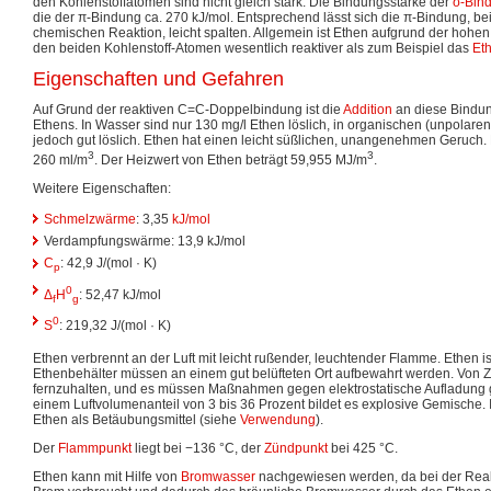
den Kohlenstoffatomen sind nicht gleich stark: Die Bindungsstärke der
σ-Bin
die der π-Bindung ca. 270 kJ/mol. Entsprechend lässt sich die π-Bindung, bei
chemischen Reaktion, leicht spalten. Allgemein ist Ethen aufgrund der hohe
den beiden Kohlenstoff-Atomen wesentlich reaktiver als zum Beispiel das
Et
Eigenschaften und Gefahren
Auf Grund der reaktiven C=C-Doppelbindung ist die
Addition
an diese Bindun
Ethens. In Wasser sind nur 130 mg/l Ethen löslich, in organischen (unpolaren
jedoch gut löslich. Ethen hat einen leicht süßlichen, unangenehmen Geruch. 
3
3
260 ml/m
. Der Heizwert von Ethen beträgt 59,955 MJ/m
.
Weitere Eigenschaften:
Schmelzwärme
: 3,35
kJ/mol
Verdampfungswärme: 13,9 kJ/mol
C
: 42,9 J/(mol · K)
p
0
Δ
H
: 52,47 kJ/mol
f
g
0
S
: 219,32 J/(mol · K)
Ethen verbrennt an der Luft mit leicht rußender, leuchtender Flamme. Ethen i
Ethenbehälter müssen an einem gut belüfteten Ort aufbewahrt werden. Von Z
fernzuhalten, und es müssen Maßnahmen gegen elektrostatische Aufladung 
einem Luftvolumenanteil von 3 bis 36 Prozent bildet es explosive Gemische. 
Ethen als Betäubungsmittel (siehe
Verwendung
).
Der
Flammpunkt
liegt bei −136 °C, der
Zündpunkt
bei 425 °C.
Ethen kann mit Hilfe von
Bromwasser
nachgewiesen werden, da bei der Reakt