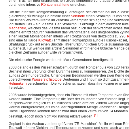
einen Bruchteil ihrer ursprünglichen Größe komprimiert und außerordentlich e
durch eine intensive
Röntgenstrahlung
erreichen.
Um die intensive Röntgenstrahlung zu erzeugen, schickt man bei der Z-Masc
gleichzeitig für winzige Bruchteile einer
Sekunde
einen Stromimpuls von derze
Die feinen Wolfram-Drähte im Zentrum verdampfen schlagartig und verwandel
ionisiertes Gas – ein Plasma. Der Stromimpuls erzeugt in dem elektrisch lei
Magnetfeld
, welches das Plasma radial bezüglich der senkrechten Achse star
Plasma erhitzt dadurch wiederum das Wandmaterial des umgebenden Zylinder
einen kurzen Moment einen intensiven Röntgenpuls von derzeit bis zu 290
T
sind eine Milliarde
Kilowatt
.) Trifft dieser Röntgenpuls auf die Fusionskapsel,
Strahlungsdruck auf einen Bruchteil ihrer ursprünglichen Größe zusammenge
aufgeheizt. Für wenige milliardstel Sekunden wird hier die 80fache Menge de
gleichen Zeitraum auf der Erde verbraucht wird.
Die elektrische Energie wird durch Marx-Generatoren bereitgestellt.
2003 gelang es den Wissenschaftlern, durch den Röntgenpuls von 120 Terawa
Sechstel ihres ursprünglichen Durchmessers zu komprimieren. Die Dichte de
auf das Zweihundertfache. Unter diesen Bedingungen werden zwei Kerne d
überschweren
Wasserstoffisotope
Deuterium und Tritium so dicht zusammeng
Heliumkern
verschmelzen. Die Forscher schätzen, dass ihre Fusion eine Ener
freisetzte.
2006 wurde bekanntgegeben, dass ein Plasma mit einer Temperatur von über 
werden konnte. Eine Temperatur, die über der im Inneren von Sternen liegt.
beispielsweise lediglich ca 15 Millionen Kelvin erreicht. Zudem war die ab
viermal energiereicher, als es bei der zugeführten Menge kinetischer Energ
Diese Ergebnisse konnten bisher zwar über einen Zeitraum von 14 Monaten 
[1]
bestätigt, jedoch noch nicht vollständig erklärt werden.
Geplant ist der Ausbau zu einer größeren "ZR-Maschine". Mit ihr will man Rö
Terawatt, höhere Dichten und Temperaturen erzeugen und somit auch wese