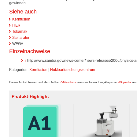
gewinnen.
Siehe auch
Kernfusion
ITER
Tokamak
Stellarator
WEGA
Einzelnachweise
↑
http://www.sandia.gov/news-center/news-releases/2006/physics-ast
Kategorien:
Kernfusion
|
Nuklearforschungszentrum
Dieser Artikel basiert auf dem Artikel
Z-Maschine
aus der freien Enzyklopädie
Wikipedia
und
Produkt-Highlight