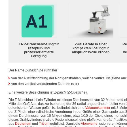
ERP-Branchenlösung für
Zwei Geräte in einer
Re
rezeptur- und
kompakten Lösung für
prozessorientierte
anspruchsvolle Proben
ve
Fertigung
Der Name
Z-Maschine
rührt her
von der Austrittsrichtung der Röntgenstrahlen, welche vertikal ist (siehe au
von den vertikal verlaufenden Drähten (s.u.)
Eine weitere Bezeichnung ist
Z-pinch
(
Z-Quetsche
).
Die Z-Maschine ist ein Zylinder mit einem Durchmesser von 32 Metern und ei
Mitte des Gefäßes, das zur Isolierung der 36 radial angeordneten Leiter von
deionisierten Wasser gefüllt ist, befindet sich eine
Vakuumkammer
mit 3 Mete
der Z-Pinch, eine zylindrische Anordnung in der Größe einer Garnspule aus
einem Durchmesser von 10 Mikrometern, etwa 1/10 der Dicke eines menschl
dieses Drahtzylinders sitzt die Fusionskapsel, eine pfefferkorngroße Plastik
aus
Deuterium
und
Tritium
gefüllt ist. Damit die
Atomkerne
fusionieren könne