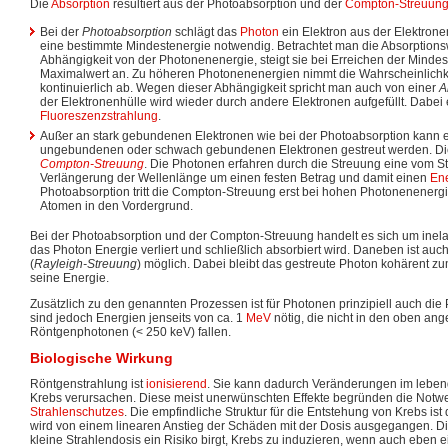
Die
Absorption
resultiert aus der Photoabsorption und der
Compton-Streuun
Bei der
Photoabsorption
schlägt das
Photon
ein Elektron aus der Elektronen
eine bestimmte Mindestenergie notwendig. Betrachtet man die Absorptionsw
Abhängigkeit von der Photonenenergie, steigt sie bei Erreichen der Mindes
Maximalwert an. Zu höheren Photonenenergien nimmt die Wahrscheinlichk
kontinuierlich ab. Wegen dieser Abhängigkeit spricht man auch von einer
A
der Elektronenhülle wird wieder durch andere Elektronen aufgefüllt. Dabei
Fluoreszenzstrahlung
.
Außer an stark gebundenen Elektronen wie bei der Photoabsorption kann
ungebundenen oder schwach gebundenen Elektronen gestreut werden. D
Compton-Streuung
. Die Photonen erfahren durch die Streuung eine vom 
Verlängerung der Wellenlänge um einen festen Betrag und damit einen
Ene
Photoabsorption tritt die Compton-Streuung erst bei hohen Photonenenergi
Atomen in den Vordergrund.
Bei der Photoabsorption und der Compton-Streuung handelt es sich um inela
das Photon Energie verliert und schließlich absorbiert wird. Daneben ist auc
(
Rayleigh-Streuung
) möglich. Dabei bleibt das gestreute Photon kohärent z
seine Energie.
Zusätzlich zu den genannten Prozessen ist für Photonen prinzipiell auch die
sind jedoch Energien jenseits von ca. 1
MeV
nötig, die nicht in den oben an
Röntgenphotonen (< 250 keV) fallen.
Biologische Wirkung
Röntgenstrahlung ist
ionisierend
. Sie kann dadurch Veränderungen im leben
Krebs verursachen. Diese meist unerwünschten Effekte begründen die Notwe
Strahlenschutzes
. Die empfindliche Struktur für die Entstehung von Krebs ist
wird von einem linearen Anstieg der Schäden mit der Dosis ausgegangen. Di
kleine Strahlendosis ein Risiko birgt, Krebs zu induzieren, wenn auch eben e