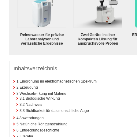
Reinstwasser für präzise
Zwei Geräte in einer
ER
Laboranalysen und
kompakten Lösung für
verlässliche Ergebnisse
anspruchsvolle Proben
Inhaltsverzeichnis
1
Einordnung im elektromagnetischen Spektrum
2
Erzeugung
3
Wechselwirkung mit Materie
3.1
Biologische Wirkung
3.2
Nachweis
3.3
Sichtbarkeit für das menschliche Auge
4
Anwendungen
5
Natürliche Röntgenstrahlung
6
Entdeckungsgeschichte
7
Literatur