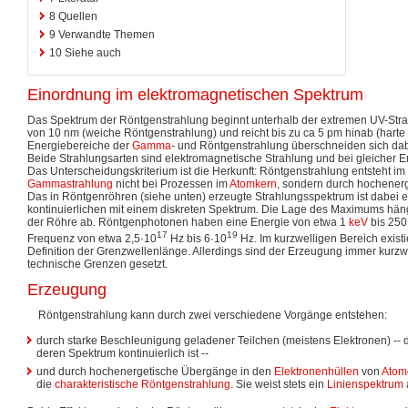
8
Quellen
9
Verwandte Themen
10
Siehe auch
Einordnung im elektromagnetischen Spektrum
Das Spektrum der Röntgenstrahlung beginnt unterhalb der extremen UV-Stra
von 10 nm (weiche Röntgenstrahlung) und reicht bis zu ca 5 pm hinab (harte
Energiebereiche der
Gamma
- und Röntgenstrahlung überschneiden sich dab
Beide Strahlungsarten sind elektromagnetische Strahlung und bei gleicher E
Das Unterscheidungskriterium ist die Herkunft: Röntgenstrahlung entsteht i
Gammastrahlung
nicht bei Prozessen im
Atomkern
, sondern durch hochener
Das in Röntgenröhren (siehe unten) erzeugte Strahlungsspektrum ist dabei 
kontinuierlichen mit einem diskreten Spektrum. Die Lage des Maximums hän
der Röhre ab. Röntgenphotonen haben eine Energie von etwa 1
keV
bis 250
17
19
Frequenz von etwa 2,5·10
Hz bis 6·10
Hz. Im kurzwelligen Bereich existie
Definition der Grenzwellenlänge. Allerdings sind der Erzeugung immer kurzw
technische Grenzen gesetzt.
Erzeugung
Röntgenstrahlung kann durch zwei verschiedene Vorgänge entstehen:
durch starke Beschleunigung geladener Teilchen (meistens Elektronen) -- d
deren Spektrum kontinuierlich ist --
und durch hochenergetische Übergänge in den
Elektronenhüllen
von
Atom
die
charakteristische Röntgenstrahlung
. Sie weist stets ein
Linienspektrum