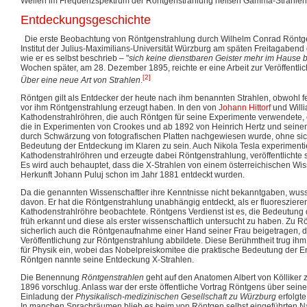
Wellen im Frequenzspektrum der Röntgenstrahlung heißen Gamma-Strahlen
Entdeckungsgeschichte
Die erste Beobachtung von Röntgenstrahlung durch Wilhelm Conrad Röntge
Institut der Julius-Maximilians-Universität Würzburg am späten Freitagaben
wie er es selbst beschrieb – "
sich keine dienstbaren Geister mehr im Hause 
Wochen später, am 28. Dezember 1895, reichte er eine Arbeit zur Veröffentlic
[2]
Über eine neue Art von Strahlen
.
Röntgen gilt als Entdecker der heute nach ihm benannten Strahlen, obwohl f
vor ihm Röntgenstrahlung erzeugt haben. In den von
Johann Hittorf
und Willi
Kathodenstrahlröhren, die auch Röntgen für seine Experimente verwendete, 
die in Experimenten von Crookes und ab 1892 von Heinrich Hertz und seine
durch Schwärzung von fotografischen Platten nachgewiesen wurde, ohne sich
Bedeutung der Entdeckung im Klaren zu sein. Auch Nikola Tesla experimenti
Kathodenstrahlröhren und erzeugte dabei Röntgenstrahlung, veröffentlichte 
Es wird auch behauptet, dass die X-Strahlen von einem österreichischen Wis
Herkunft Johann Puluj schon im Jahr 1881 entdeckt wurden.
Da die genannten Wissenschaftler ihre Kenntnisse nicht bekanntgaben, wus
davon. Er hat die Röntgenstrahlung unabhängig entdeckt, als er fluoresziere
Kathodenstrahlröhre beobachtete. Röntgens Verdienst ist es, die Bedeutung
früh erkannt und diese als erster wissenschaftlich untersucht zu haben. Zu 
sicherlich auch die Röntgenaufnahme einer Hand seiner Frau beigetragen, die
Veröffentlichung zur Röntgenstrahlung abbildete. Diese Berühmtheit trug ih
für Physik ein, wobei das Nobelpreiskomitee die praktische Bedeutung der 
Röntgen nannte seine Entdeckung X-Strahlen.
Die Benennung
Röntgenstrahlen
geht auf den Anatomen Albert von Kölliker 
1896 vorschlug. Anlass war der erste öffentliche Vortrag Röntgens über sein
Einladung der
Physikalisch-medizinischen Gesellschaft zu Würzburg
erfolgte
In manchen Sprachräumen blieb es beim von Röntgen selbst eingeführten