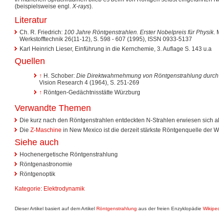
(beispielsweise engl.
X-rays
).
Literatur
Ch. R. Friedrich:
100 Jahre Röntgenstrahlen. Erster Nobelpreis für Physik
.
Werkstofftechnik 26(11-12), S. 598 - 607 (1995), ISSN 0933-5137
Karl Heinrich Lieser, Einführung in die Kernchemie, 3. Auflage S. 143 u.a
Quellen
↑
H. Schober:
Die Direktwahrnehmung von Röntgenstrahlung durch 
Vision Research 4 (1964), S. 251-269
↑
Röntgen-Gedächtnisstätte Würzburg
Verwandte Themen
Die kurz nach den Röntgenstrahlen entdeckten N-Strahlen erwiesen sich als
Die
Z-Maschine
in New Mexico ist die derzeit stärkste Röntgenquelle der We
Siehe auch
Hochenergetische Röntgenstrahlung
Röntgenastronomie
Röntgenoptik
Kategorie
:
Elektrodynamik
Dieser Artikel basiert auf dem Artikel
Röntgenstrahlung
aus der freien Enzyklopädie
Wikipe