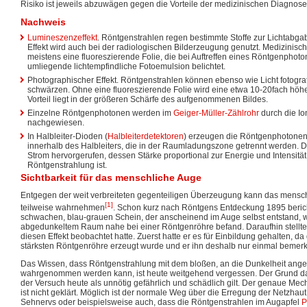
Risiko ist jeweils abzuwägen gegen die Vorteile der medizinischen Diagnose
Nachweis
Lumineszenzeffekt
. Röntgenstrahlen regen bestimmte Stoffe zur Lichtabgab
Effekt wird auch bei der radiologischen Bilderzeugung genutzt. Medizinisc
meistens eine fluoreszierende Folie, die bei Auftreffen eines Röntgenphoto
umliegende lichtempfindliche Fotoemulsion belichtet.
Photographischer Effekt. Röntgenstrahlen können ebenso wie Licht fotograf
schwärzen. Ohne eine fluoreszierende Folie wird eine etwa 10-20fach höher
Vorteil liegt in der größeren Schärfe des aufgenommenen Bildes.
Einzelne Röntgenphotonen werden im
Geiger-Müller-Zählrohr
durch die Io
nachgewiesen.
In Halbleiter-Dioden (
Halbleiterdetektoren
) erzeugen die Röntgenphotone
innerhalb des Halbleiters, die in der Raumladungszone getrennt werden. D
Strom hervorgerufen, dessen Stärke proportional zur Energie und Intensität
Röntgenstrahlung ist.
Sichtbarkeit für das menschliche Auge
Entgegen der weit verbreiteten gegenteiligen Überzeugung kann das mensc
[1]
teilweise wahrnehmen
. Schon kurz nach Röntgens Entdeckung 1895 beric
schwachen, blau-grauen Schein, der anscheinend im Auge selbst entstand, w
abgedunkeltem Raum nahe bei einer Röntgenröhre befand. Daraufhin stellte 
diesen Effekt beobachtet hatte. Zuerst hatte er es für Einbildung gehalten, da 
stärksten Röntgenröhre erzeugt wurde und er ihn deshalb nur einmal bemerkt
Das Wissen, dass Röntgenstrahlung mit dem bloßen, an die Dunkelheit ang
wahrgenommen werden kann, ist heute weitgehend vergessen. Der Grund dafü
der Versuch heute als unnötig gefährlich und schädlich gilt. Der genaue 
ist nicht geklärt. Möglich ist der normale Weg über die Erregung der Netzhaut
Sehnervs oder beispielsweise auch, dass die Röntgenstrahlen im Augapfel
P