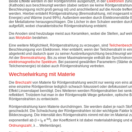
Beide Effekte werden in der Röntgenröhre ausgenutzt, in der
Elektronen
zunä
(Kathode) aus beschleunigt werden (dabei setzen sie keine Röntgenstrahlung 
Beschleunigung nicht groß genug ist) und anschließend auf die Anode treffen,
werden. Hierbei entsteht Röntgenstrahlung (Bremsstrahlung, mit insgesamt r
Energie) und Wärme (rund 99%). Außerdem werden durch Elektronenstöße E
der Metallatome herausgeschlagen. Die Löcher in den Schalen werden durc
aufgefüllt, wobei charakteristische Röntgenstrahlung entsteht.
Die Anoden sind heutzutage meist aus Keramiken, wobei die Stellen, auf welc
aus
Molybdän
bestehen.
Eine weitere Möglichkeit, Röntgenstrahlung zu erzeugen, sind
Teilchenbesch
Beschleunigung von Elektronen. Hier entsteht, wenn der Teilchenstrahl in e
abgelenkt und dadurch quer zu seiner Ausbreitungsrichtung beschleunigt wi
Art der
Bremsstrahlung
. Bis zu einer Maximalenergie enthält die Synchrotro
elektromagnetische Spektrum
. Bei passend gewählten Parametern (Stärke 
Teilchenenergie) ist dabei auch Röntgenstrahlung vertreten.
Wechselwirkung mit Materie
Die
Brechzahl
von Materie für Röntgenstrahlung weicht nur wenig von eins ab
eine einzelne Röntgenlinse lediglich schwach fokussiert oder defokussiert u
Effekt Linsenstapel benötigt. Des Weiteren werden Röntgenstrahlen bei sen
reflektiert. Trotzdem hat man in der Röntgenoptik Wege gefunden, optische 
Röntgenstrahlen zu entwickeln.
Röntgenstrahlung kann Materie durchdringen. Sie werden dabei je nach Stoffa
geschwächt. Die Schwächung der Röntgenstrahlen ist der wichtigste Faktor b
Bilderzeugung. Die Intensität des Röntgenstrahls nimmt mit der im Material
-kd
exponentiell ab (I = I
e
), der Koeffizient k ist dabei materialabhängig und 
0
Ordnungszahl
, λ ... Wellenlänge).