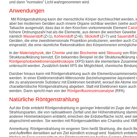
und dann "normales" Licht wahrgenommen wird.
Anwendungen
Mit Röntgenstrahlung kann der menschliche Körper durchleuchtet werden, 
aber bei modernen Geräten auch innere Organe sichtbar werden (siehe auch
Tatsache ausgenutzt, dass das in den Knochen vorkommende Element
Calc
höhere Ordnungszahl hat als die Elemente, aus denen die weichen Gewebe 
nämlich
Wasserstoff
(Z=1),
Kohlenstoff
(Z=6),
Stickstoff
(Z=7) und
Sauerstoff
(
Geräten, die eine zweidimensionale Projektion produzieren, werden auch
eingesetzt, die eine räumliche Rekonstruktion des Körperinneren ermögliche
In der
Materialphysik
, der
Chemie
und der
Biochemie
wird
Streuung
von Rönt
Strukturaufklärung benutzt. Ein bekanntes Beispiel ist die Strukturaufklärung
Röntgenphotoelektronenspektroskopie
(XPS) kann die elementare Zusamme
untersucht werden. Zusätzlich bietet XPS die Möglichkeit, chemische Bindun
Darüber hinaus kann mit Röntgenstrahlung auch die Elementzusammensetzu
werden. In einer Elektronenstrahl-Mikrosonde (beziehungsweise äquivalent
die zu analysierende Substanz mit Elektronen bestrahlt, worauf die Atome io
charakteristische Röntgenstrahlung abgeben. Statt mit Elektronen kann auch 
werden. Dann spricht man von der
Röntgenfluoreszenzanalyse
(RFA).
Natürliche Röntgenstrahlung
Auf der Erde entsteht Röntgenstrahlung in geringer Intensität im Zuge der Ab
Strahlungsarten, die von radioaktivem Zerfall und der Höhenstrahlung stamm
anderen Himmelskörpern entsteht, erreichen die Erdoberfläche nicht, weil s
abgeschirmt werden. Sie werden mit Röntgensatelliten wie Chandra und XM
Anmerkung: Röntgenstrahlung im engeren Sinn heißt Strahlung, die durch B
und Auftreffen derselben auf ein Ziel künstlich erzeugt wird. Natürlich entst