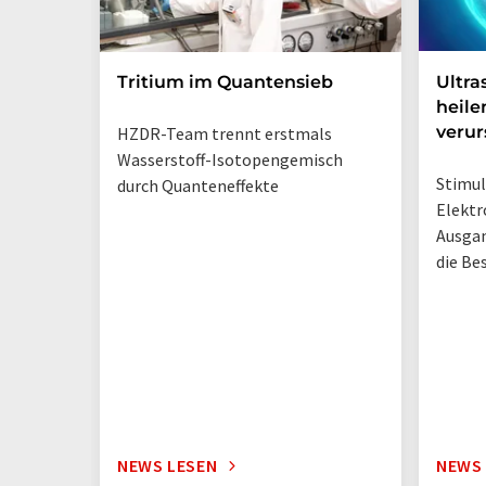
Tritium im Quantensieb
Ultra
heile
veru
HZDR-Team trennt erstmals
Wasserstoff-Isotopengemisch
Stimul
durch Quanteneffekte
Elektr
Ausga
die Be
NEWS LESEN
NEWS