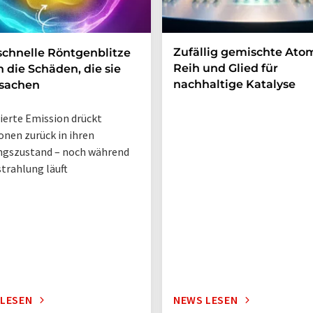
Zufällig gemischte Ato
schnelle Röntgenblitze
Reih und Glied für
n die Schäden, die sie
nachhaltige Katalyse
rsachen
ierte Emission drückt
onen zurück in ihren
ngszustand – noch während
strahlung läuft
 LESEN
NEWS LESEN