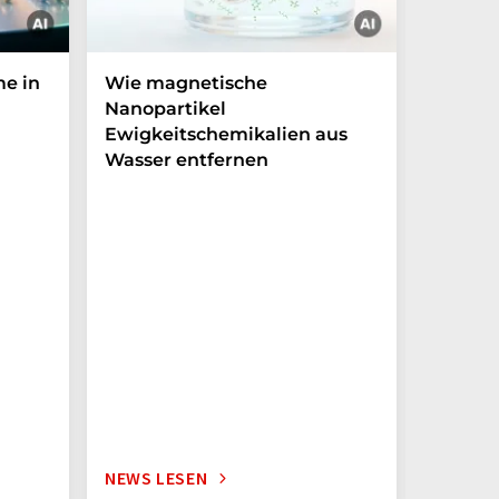
me in
Wie magnetische
Licht f
Nanopartikel
mit ph
Ewigkeitschemikalien aus
Zeitkri
Wasser entfernen
Experime
Weg zur 
von Lich
NEWS LESEN
NEWS L