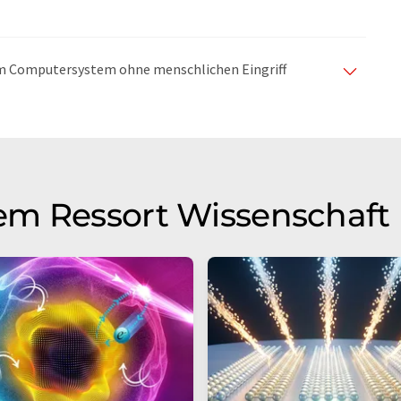
nem Computersystem ohne menschlichen Eingriff
matischen Übersetzungen an, um eine größere
u präsentieren. Da dieser Artikel mit automatischer
glich, dass er Fehler im Vokabular, in der Syntax oder
lichen Artikel in Englisch finden Sie
hier
.
em Ressort Wissenschaft