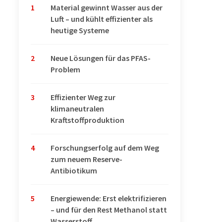
1
Material gewinnt Wasser aus der
Luft – und kühlt effizienter als
heutige Systeme
2
Neue Lösungen für das PFAS-
Problem
3
Effizienter Weg zur
klimaneutralen
Kraftstoffproduktion
4
Forschungserfolg auf dem Weg
zum neuem Reserve-
Antibiotikum
5
Energiewende: Erst elektrifizieren
– und für den Rest Methanol statt
Wasserstoff