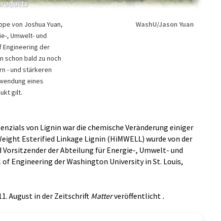
ppe von Joshua Yuan,
WashU/Jason Yuan
ie-, Umwelt- und
 Engineering der
en schon bald zu noch
rn - und stärkeren
erwendung eines
kt gilt.
tenzials von Lignin war die chemische Veränderung einiger
Weight Esterified Linkage Lignin (HiMWELL) wurde von der
 Vorsitzender der Abteilung für Energie-, Umwelt- und
of Engineering der Washington University in St. Louis,
. August in der Zeitschrift
Matter
veröffentlicht
.