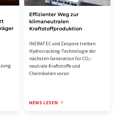
Forsch
Effizienter Weg zur
zt
Weg zu
klimaneutralen
träger
Antibi
Kraftstoffproduktion
Chemiker
INERATEC und Zeopore treiben
Synthes
Hydrocracking-Technologie der
,
Natursto
nächsten Generation für CO₂-
tzung
gelunge
neutrale Kraftstoffe und
Chemikalien voran
NEWS LESEN
NEWS L