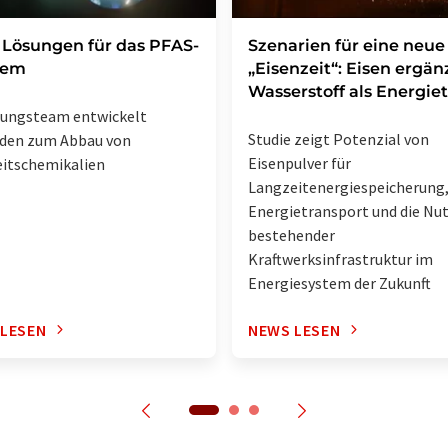
Lösungen für das PFAS-
Szenarien für eine neue
lem
„Eisenzeit“: Eisen ergän
Wasserstoff als Energie
hungsteam entwickelt
Studie zeigt Potenzial von
den zum Abbau von
Eisenpulver für
itschemikalien
Langzeitenergiespeicherung
Energietransport und die Nu
bestehender
Kraftwerksinfrastruktur im
Energiesystem der Zukunft
 LESEN
NEWS LESEN