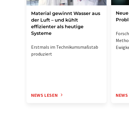
Neue 
Material gewinnt Wasser aus
Prob
der Luft – und kühlt
effizienter als heutige
Systeme
Forsc
Metho
Erstmals im Technikumsmaßstab
Ewigke
produziert
NEWS LESEN
NEWS