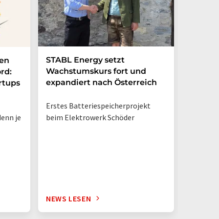
STABL Energy setzt
Berlin
nen
Wachstumskurs fort und
sichert
rd:
expandiert nach Österreich
Galliu
rtups
Erstes Batteriespeicherprojekt
Halbleit
enn je
beim Elektrowerk Schöder
Ladezeit
auf 10 M
zehnmal 
Silizium
NEWS LESEN
NEWS L