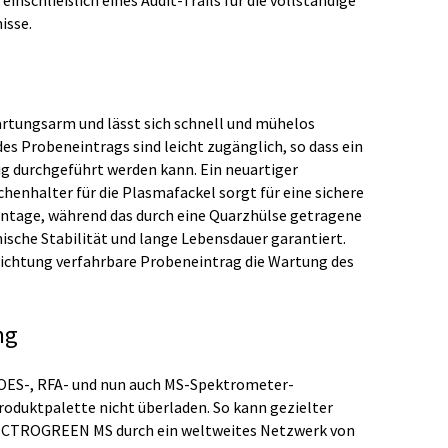
nschließlich eines Audit-Trails für die vollständige
isse.
tungsarm und lässt sich schnell und mühelos
s Probeneintrags sind leicht zugänglich, so dass ein
ig durchgeführt werden kann. Ein neuartiger
nhalter für die Plasmafackel sorgt für eine sichere
ntage, während das durch eine Quarzhülse getragene
ische Stabilität und lange Lebensdauer garantiert.
Richtung verfahrbare Probeneintrag die Wartung des
ng
 OES-, RFA- und nun auch MS-Spektrometer-
oduktpalette nicht überladen. So kann gezielter
PECTROGREEN MS durch ein weltweites Netzwerk von