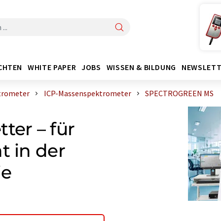
CHTEN
WHITE PAPER
JOBS
WISSEN & BILDUNG
NEWSLETT
trometer
ICP-Massenspektrometer
SPECTROGREEN MS
ter – für
t in der
ie