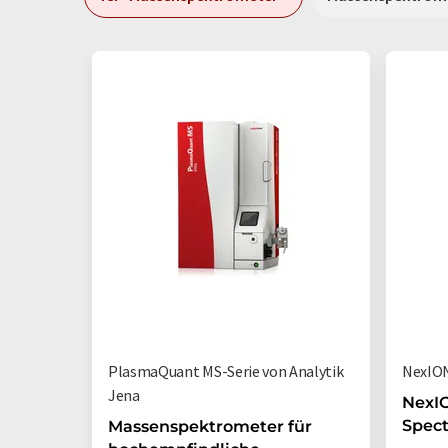
PlasmaQuant MS-Serie von Analytik
NexION
Jena
NexI
Spec
Massenspektrometer für