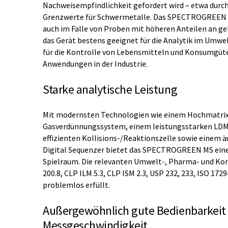
Nachweisempfindlichkeit gefordert wird – etwa durch
Grenzwerte für Schwermetalle. Das SPECTROGREEN 
auch im Falle von Proben mit höheren Anteilen an gel
das Gerät bestens geeignet für die Analytik im Umwel
für die Kontrolle von Lebensmitteln und Konsumgüte
Anwendungen in der Industrie.
Starke analytische Leistung
Mit modernsten Technologien wie einem Hochmatrix
Gasverdünnungssystem, einem leistungsstarken LDM
effizienten Kollisions-/Reaktionszelle sowie einem 
Digital Sequenzer bietet das SPECTROGREEN MS ein
Spielraum. Die relevanten Umwelt-, Pharma- und K
200.8, CLP ILM 5.3, CLP ISM 2.3, USP 232, 233, ISO 17
problemlos erfüllt.
Außergewöhnlich gute Bedienbarkeit
Messgeschwindigkeit