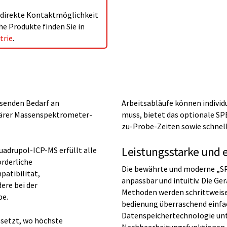
e direkte Kontaktmöglichkeit
e Produkte finden Sie in
trie
.
senden Bedarf an
Arbeitsabläufe können individ
ärer Massenspektrometer-
muss, bietet das optionale S
zu-Probe-Zeiten sowie schnel
Leistungsstarke und 
adrupol-ICP-MS erfüllt alle
rderliche
Die bewährte und moderne „SP
patibilität,
anpassbar und intuitiv. Die G
ere bei der
Methoden werden schrittweise 
be.
bedienung überraschend einfach
Datenspeichertechnologie unt
setzt, wo höchste