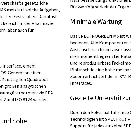
Nachbearbeitungsfunktionen, ei
 verschärfte gesetzliche
Rückverfolgbarkeit der Ergebn
MS meistert solche Aufgaben,
östen Feststoffen. Damit ist
Minimale Wartung
tbereich, in der Pharmazie,
rn, aber auch für
Das SPECTROGREEN MS ist war
bedienen. Alle Komponenten de
Austausch rasch und zuverläss
drehmomentbegrenzter Ratsche
und reproduzierbare Fackelmo
-Interface, einem
Platinschild eine hohe mechan
OS-Generator, einer
Zudem erleichtert der in XYZ-
äußerst agilen Quadrupol
Interfaces.
en großen analytischen
onsumgüternormen wie EPA
Gezielte Unterstützu
294-2 und ISO 8124 werden
Durch den Fokus auf führende
Technologien ist SPECTROs Pr
 und hohe
Support für jedes einzelne S