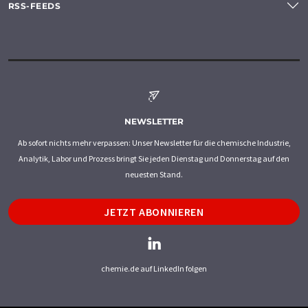
RSS-FEEDS
NEWSLETTER
Ab sofort nichts mehr verpassen: Unser Newsletter für die chemische Industrie,
Analytik, Labor und Prozess bringt Sie jeden Dienstag und Donnerstag auf den
neuesten Stand.
JETZT ABONNIEREN
chemie.de auf LinkedIn folgen